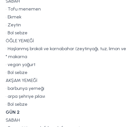
SABAH
• Tofu menemen
• Ekmek
• Zeytin
• Bol sebze
ÖĞLE YEMEĞİ
• Haşlanmış brokoli ve karnabahar (zeytinyağı, tuz, limon ve
* makarna
• vegan yoğurt
• Bol sebze
AKŞAM YEMEĞİ
• barbunya yemeği
• arpa şehriye pilavı
• Bol sebze
GÜN 2
SABAH