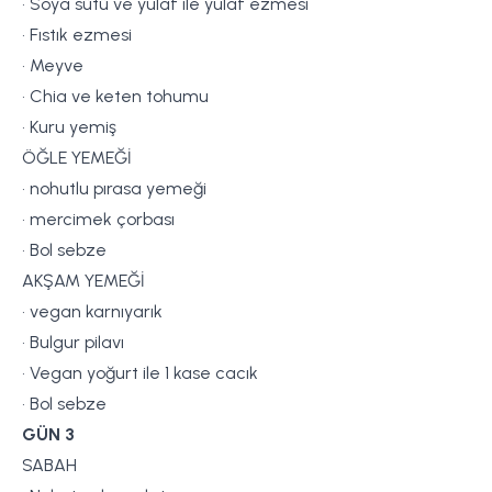
• Soya sütü ve yulaf ile yulaf ezmesi
• Fıstık ezmesi
• Meyve
• Chia ve keten tohumu
• Kuru yemiş
ÖĞLE YEMEĞİ
• nohutlu pırasa yemeği
• mercimek çorbası
• Bol sebze
AKŞAM YEMEĞİ
• vegan karnıyarık
• Bulgur pilavı
• Vegan yoğurt ile 1 kase cacık
• Bol sebze
GÜN 3
SABAH