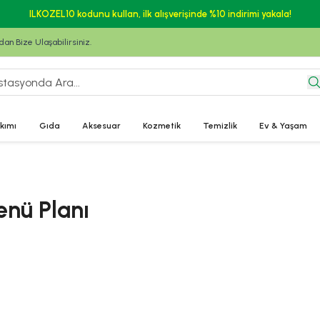
ILKOZEL10 kodunu kullan, ilk alışverişinde %10 indirimi yakala!
n Bize Ulaşabilirsiniz.
kımı
Gıda
Aksesuar
Kozmetik
Temizlik
Ev & Yaşam
enü Planı