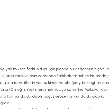
e yağ miktarı farklı olduğu için planda bu değerlerin hiçbiri ve
şturabilmek ve aynı zamanda farklı alternatifleri bir arada g
 gibi alternatiflerin yerine kinoa, karabuğday, baklagil makarnas
lirsiniz (Örneğin: Yeşil mercimek yazıyorsa yerine Meksika fasulye
alata formunda da olabilir söğüş sebze formunda da olabilir.
ildir.