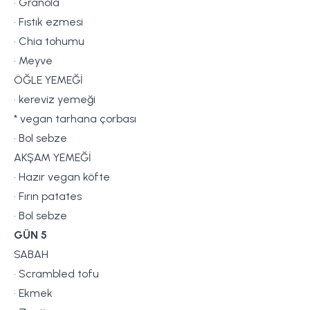
• Granola
• Fıstık ezmesi
• Chia tohumu
• Meyve
ÖĞLE YEMEĞİ
• kereviz yemeği
* vegan tarhana çorbası
• Bol sebze
AKŞAM YEMEĞİ
• Hazır vegan köfte
• Fırın patates
• Bol sebze
GÜN 5
SABAH
• Scrambled tofu
• Ekmek