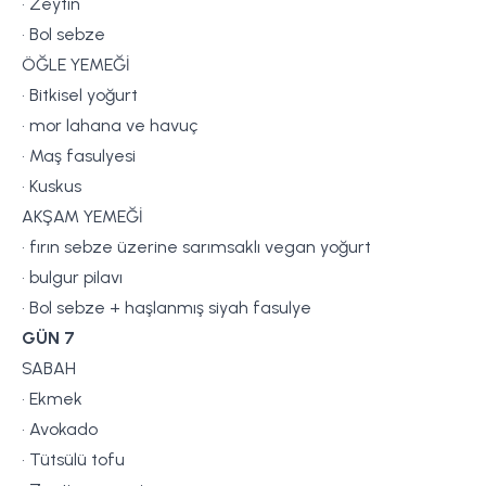
• Zeytin
• Bol sebze
ÖĞLE YEMEĞİ
• Bitkisel yoğurt
• mor lahana ve havuç
• Maş fasulyesi
• Kuskus
AKŞAM YEMEĞİ
• fırın sebze üzerine sarımsaklı vegan yoğurt
• bulgur pilavı
• Bol sebze + haşlanmış siyah fasulye
GÜN 7
SABAH
• Ekmek
• Avokado
• Tütsülü tofu