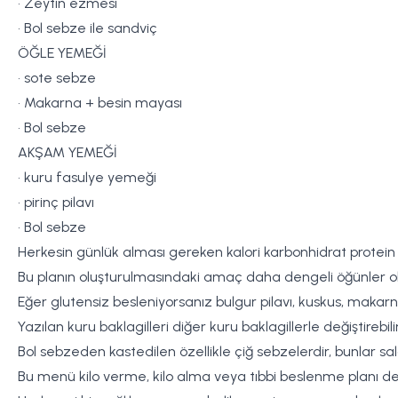
• Zeytin ezmesi
• Bol sebze ile sandviç
ÖĞLE YEMEĞİ
• sote sebze
• Makarna + besin mayası
• Bol sebze
AKŞAM YEMEĞİ
• kuru fasulye yemeği
• pirinç pilavı
• Bol sebze
Herkesin günlük alması gereken kalori karbonhidrat protein v
Bu planın oluşturulmasındaki amaç daha dengeli öğünler olu
Eğer glutensiz besleniyorsanız bulgur pilavı, kuskus, makarna
Yazılan kuru baklagilleri diğer kuru baklagillerle değiştirebi
Bol sebzeden kastedilen özellikle çiğ sebzelerdir, bunlar s
Bu menü kilo verme, kilo alma veya tıbbi beslenme planı değ