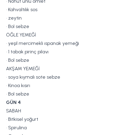
• Nohut unlu omlet
• Kahvaltılık sos
• zeytin
• Bol sebze
ÖĞLE YEMEĞİ
• yeşil mercimekli ıspanak yemeği
• 1 tabak pirinç pilavı
• Bol sebze
AKŞAM YEMEĞİ
• soya kıymalı sote sebze
• Kinoa kısırı
• Bol sebze
GÜN 4
SABAH
• Bitkisel yoğurt
• Spirulina