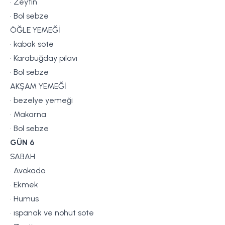
• Zeytin
• Bol sebze
ÖĞLE YEMEĞİ
• kabak sote
• Karabuğday pilavı
• Bol sebze
AKŞAM YEMEĞİ
• bezelye yemeği
• Makarna
• Bol sebze
GÜN 6
SABAH
• Avokado
• Ekmek
• Humus
• ıspanak ve nohut sote