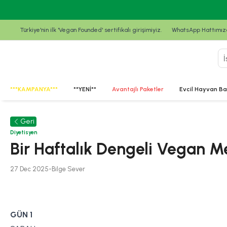
Türkiye'nin ilk 'Vegan Founded' sertifikalı girişimiyiz.
WhatsApp Hattımızda
***KAMPANYA***
**YENİ**
Avantajlı Paketler
Evcil Hayvan Ba
Geri
Diyetisyen
Bir Haftalık Dengeli Vegan M
27 Dec 2025
-
Bilge
Sever
GÜN 1