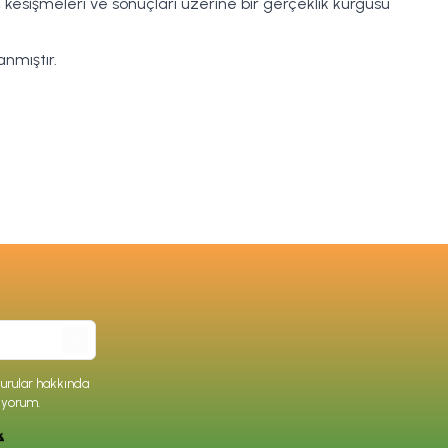
, kesişmeleri ve sonuçları üzerine bir gerçeklik kurgusu
anmıştır.
rular hakkında
iyorum.