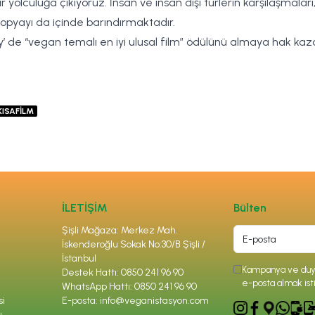
yolculuğa çıkıyoruz. İnsan ve insan dışı türlerin karşılaşmaları
opyayı da içinde barındırmaktadır.
y’ de “vegan temalı en iyi ulusal film” ödülünü almaya hak kaz
KISAFİLM
İLETİŞİM
Bülten
Şişli Mağaza: Merkez Mah.
İskenderoğlu Sokak No:30/B Şişli /
İstanbul
Kampanya ve duyu
Destek Hattı: 0850 241 96 90
e-posta almak ist
WhatsApp Hattı: 0850 241 96 90
si
E-posta:
info@veganistasyon.com
ı