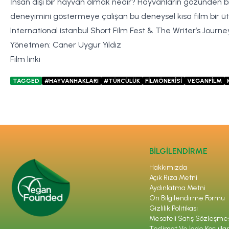
İnsan dışı bir hayvan olmak nedir? Hayvanların gözünden bir 
deneyimini göstermeye çalışan bu deneysel kısa film bir üt
International istanbul Short Film Fest & The Writer’s Journe
Yönetmen: Caner Uygur Yıldız
Film linki
TAGGED
#HAYVANHAKLARI
#TÜRCÜLÜK
FİLMÖNERİSİ
VEGANFİLM
BİLGİLENDİRME
Hakkımızda
Açık Rıza Metni
Aydınlatma Metni
Ön Bilgilendirme Formu
Gizlilik Politikası
Mesafeli Satış Sözleşme
Teslimat Ve İade Koşullar