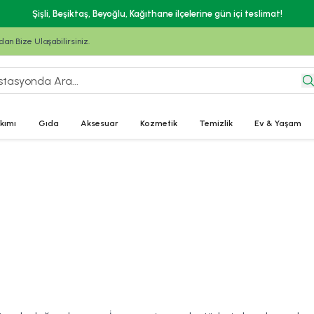
Şişli, Beşiktaş, Beyoğlu, Kağıthane ilçelerine gün içi teslimat!
n Bize Ulaşabilirsiniz.
kımı
Gıda
Aksesuar
Kozmetik
Temizlik
Ev & Yaşam