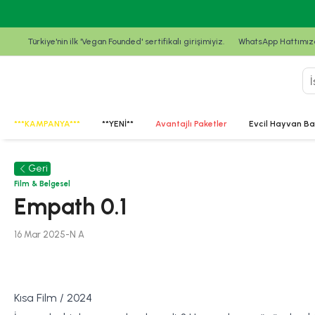
Türkiye'nin ilk 'Vegan Founded' sertifikalı girişimiyiz.
WhatsApp Hattımızda
***KAMPANYA***
**YENİ**
Avantajlı Paketler
Evcil Hayvan Ba
Geri
Film & Belgesel
Empath 0.1
16 Mar 2025
-
N
A
Kısa Film / 2024