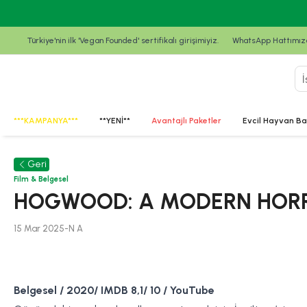
Türkiye'nin ilk 'Vegan Founded' sertifikalı girişimiyiz.
WhatsApp Hattımızda
***KAMPANYA***
**YENİ**
Avantajlı Paketler
Evcil Hayvan Ba
Geri
Film & Belgesel
HOGWOOD: A MODERN HOR
15 Mar 2025
-
N
A
Belgesel / 2020/ IMDB 8,1/ 10 / YouTube