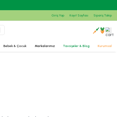
ilk alışverişinde %10 indirimi yakala!
Giriş Yap
Kayıt Sayfası
Sipariş Takip
Bebek & Çocuk
Markalarımız
Tavsiyeler & Blog
Kurumsal