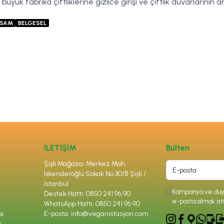
üyük fabrika çiftliklerine gizlice girişi ve çiftlik duvarlarının 
ASAM
BELGESEL
İLETİŞİM
Bülten
Şişli Mağaza: Merkez Mah.
İskenderoğlu Sokak No:30/B Şişli /
İstanbul
Kampanya ve duyu
Destek Hattı: 0850 241 96 90
e-posta almak ist
WhatsApp Hattı: 0850 241 96 90
si
E-posta:
info@veganistasyon.com
ı