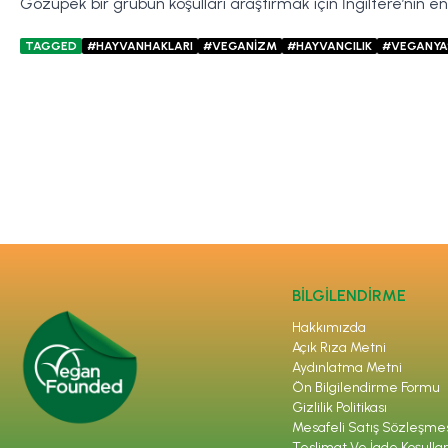
Gözüpek bir grubun koşulları araştırmak için İngiltere’nin en b
TAGGED
#HAYVANHAKLARI
#VEGANİZM
#HAYVANCILIK
#VEGANY
BİLGİLENDİRME
Hakkımızda
Açık Rıza Metni
Aydınlatma Metni
Ön Bilgilendirme Formu
Gizlilik Politikası
Mesafeli Satış Sözleşme
Teslimat Ve İade Koşullar