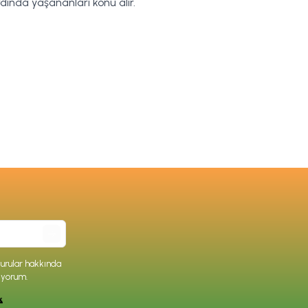
ardında yaşananları konu alır.
rular hakkında
iyorum.