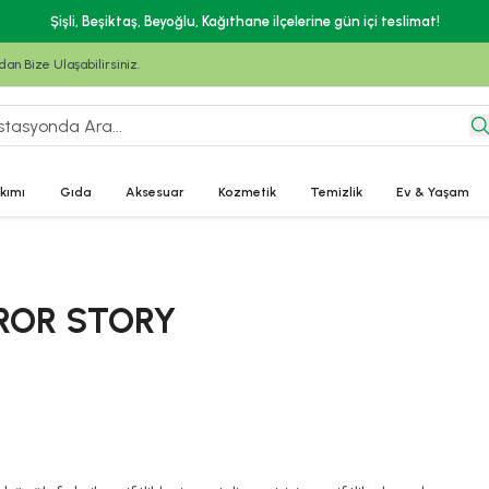
ILKOZEL10 kodunu kullan, 
n Bize Ulaşabilirsiniz.
kımı
Gıda
Aksesuar
Kozmetik
Temizlik
Ev & Yaşam
ROR STORY