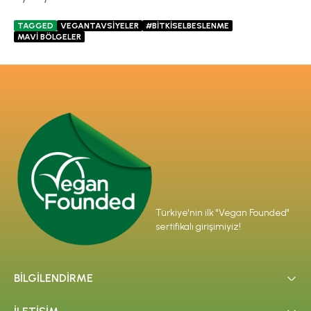
TAGGED
VEGANTAVSİYELER
#BİTKİSELBESLENME
MAVİ BÖLGELER
Türkiye'nin ilk "Vegan Founded"
sertifikalı girişimiyiz!
BİLGİLENDİRME