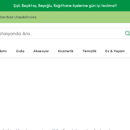
Şişli, Beşiktaş, Beyoğlu, Kağıthane ilçelerine gün içi teslimat!
n Bize Ulaşabilirsiniz.
kımı
Gıda
Aksesuar
Kozmetik
Temizlik
Ev & Yaşam