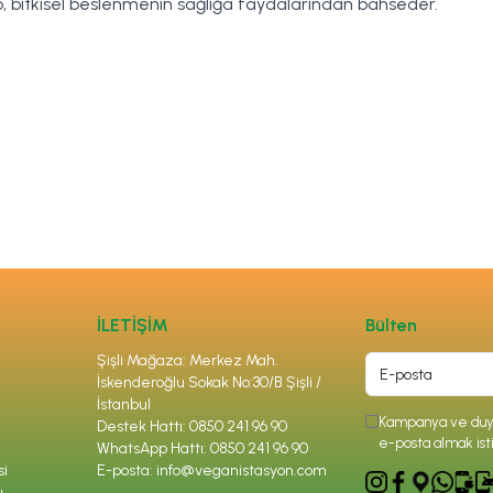
, bitkisel beslenmenin sağlığa faydalarından bahseder.
İLETİŞİM
Bülten
Şişli Mağaza: Merkez Mah.
İskenderoğlu Sokak No:30/B Şişli /
İstanbul
Kampanya ve duyu
Destek Hattı: 0850 241 96 90
e-posta almak ist
WhatsApp Hattı: 0850 241 96 90
si
E-posta:
info@veganistasyon.com
ı