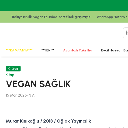
Türkiye'nin ilk 'Vegan Founded' sertifikalı girişimiyiz.
WhatsApp Hattımızda
***KAMPANYA***
**YENİ**
Avantajlı Paketler
Evcil Hayvan Ba
Geri
Kitap
VEGAN SAĞLIK
15 Mar 2025
-
N
A
Murat Kınıkoğlu / 2018 / Oğlak Yayıncılık