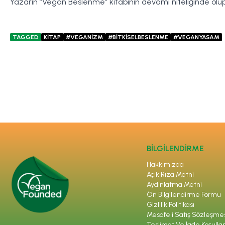
Yazarın ”Vegan Beslenme” kitabının devamı niteliğinde olup
TAGGED
KİTAP
#VEGANİZM
#BİTKİSELBESLENME
#VEGANYASAM
BİLGİLENDİRME
Hakkımızda
Açık Rıza Metni
Aydınlatma Metni
Ön Bilgilendirme Formu
Gizlilik Politikası
Mesafeli Satış Sözleşme
Teslimat Ve İade Koşullar