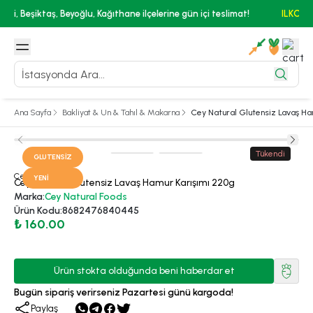
slimat!
ILKOZEL10 kodunu kullan, ilk alışverişinde %10 indirimi yakala
Ana Sayfa
Bakliyat & Un & Tahıl & Makarna
Cey Natural Glutensiz Lavaş Ha
Tükendi
GLUTENSIZ
Cey Natural Foods
YENI
Cey Natural Glutensiz Lavaş Hamur Karışımı 220g
Marka
:
Cey Natural Foods
Ürün Kodu
:
8682476840445
₺ 160.00
Ürün stokta olduğunda beni haberdar et
Bugün sipariş verirseniz Pazartesi günü kargoda!
Paylaş