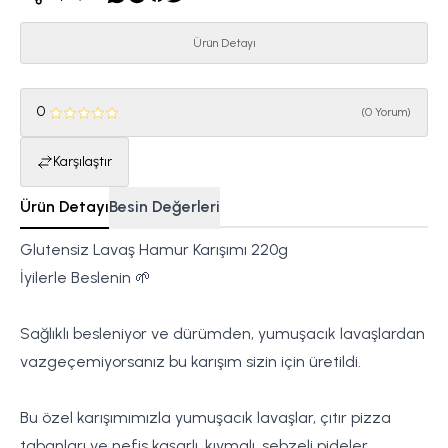
Ürün Detayı
0
(
0 Yorum
)
Karşılaştır
Ürün Detayı
Besin Değerleri
Glutensiz Lavaş Hamur Karışımı 220g
İyilerle Beslenin 🌱
Sağlıklı besleniyor ve dürümden, yumuşacık lavaşlardan
vazgeçemiyorsanız bu karışım sizin için üretildi.
Bu özel karışımımızla yumuşacık lavaşlar, çıtır pizza
tabanları ve nefis kaşarlı, kıymalı, sebzeli pideler