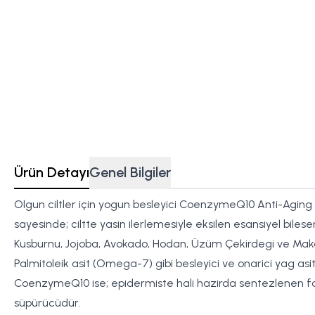
Ürün Detayı
Genel Bilgiler
Olgun ciltler için yogun besleyici CoenzymeQ10 Anti-Aging
sayesinde; ciltte yasin ilerlemesiyle eksilen esansiyel biles
Kusburnu, Jojoba, Avokado, Hodan, Üzüm Çekirdegi ve Makadem
Palmitoleik asit (Omega-7) gibi besleyici ve onarici yag asitle
CoenzymeQ10 ise; epidermiste hali hazirda sentezlenen faka
süpürücüdür.