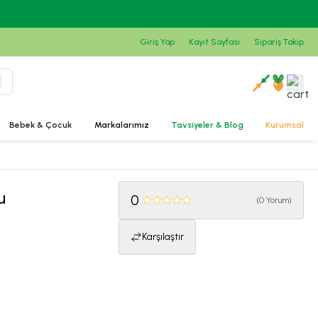
Giriş Yap
Kayıt Sayfası
Sipariş Takip
Bebek & Çocuk
Markalarımız
Tavsiyeler & Blog
Kurumsal
u
0
(
0 Yorum
)
Karşılaştır