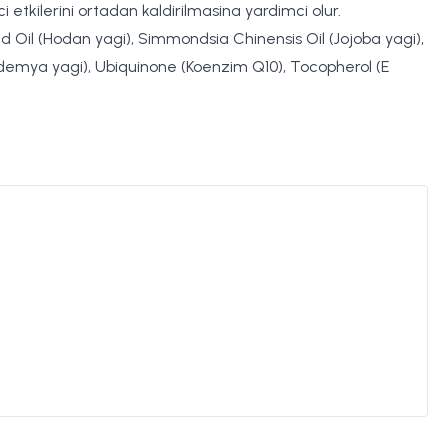
etkilerini ortadan kaldirilmasina yardimci olur.
ed Oil (Hodan yagi), Simmondsia Chinensis Oil (Jojoba yagi),
ademya yagi), Ubiquinone (Koenzim Q10), Tocopherol (E