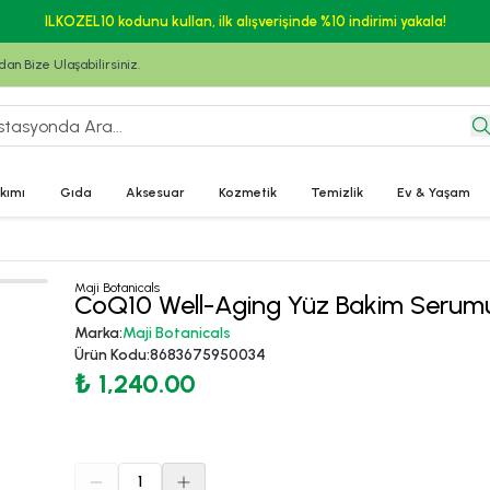
ILKOZEL10 kodunu kullan, ilk alışverişinde %10 indirimi yakala!
n Bize Ulaşabilirsiniz.
kımı
Gıda
Aksesuar
Kozmetik
Temizlik
Ev & Yaşam
Maji Botanicals
CoQ10 Well-Aging Yüz Bakim Serum
Marka
:
Maji Botanicals
Ürün Kodu
:
8683675950034
₺ 1,240.00
1