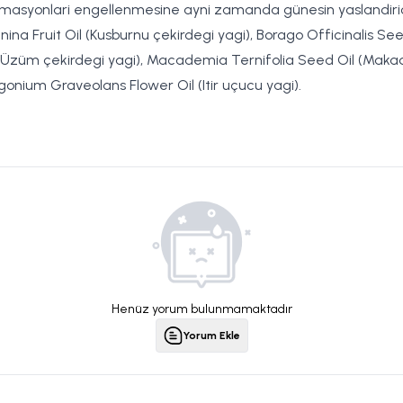
formasyonlari engellenmesine ayni zamanda günesin yaslandirici 
ina Fruit Oil (Kusburnu çekirdegi yagi), Borago Officinalis Se
 Oil(Üzüm çekirdegi yagi), Macademia Ternifolia Seed Oil (Mak
rgonium Graveolans Flower Oil (Itir uçucu yagi).
Henüz yorum bulunmamaktadır
Yorum Ekle