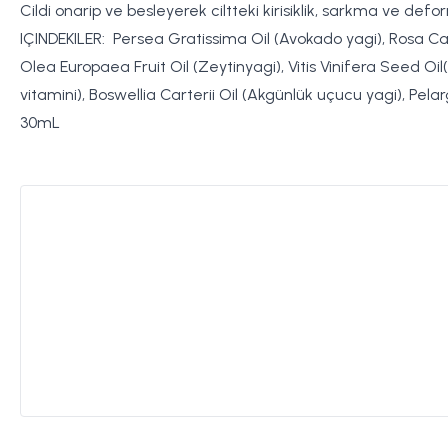
Cildi onarip ve besleyerek ciltteki kirisiklik, sarkma ve de
IÇINDEKILER: Persea Gratissima Oil (Avokado yagi), Rosa Can
Olea Europaea Fruit Oil (Zeytinyagi), Vitis Vinifera Seed
vitamini), Boswellia Carterii Oil (Akgünlük uçucu yagi), Pela
30mL