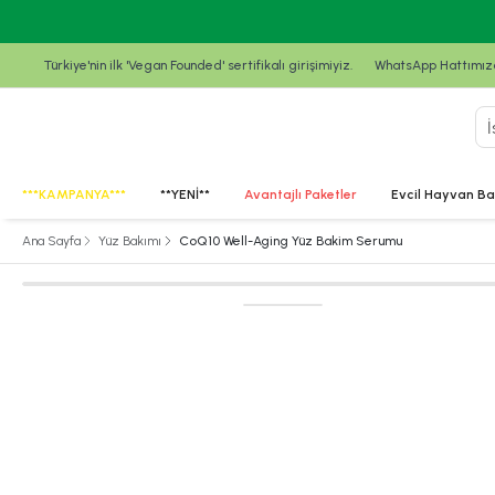
Türkiye'nin ilk 'Vegan Founded' sertifikalı girişimiyiz.
WhatsApp Hattımızda
***KAMPANYA***
**YENİ**
Avantajlı Paketler
Evcil Hayvan Ba
Ana Sayfa
Yüz Bakımı
CoQ10 Well-Aging Yüz Bakim Serumu