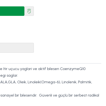
e Itir uçucu yaglari ve aktif bilesen CoenzymeQ10
egi saglar.
LA,GLA, Oleik, Linoleik(Omega-6), Linolenik, Palmitik,
iyel bir bilesendir. Güvenli ve güçlü bir serbest radikal