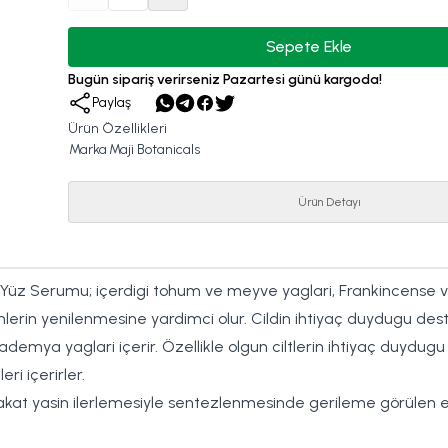
Sepete Ekle
Bugün sipariş verirseniz Pazartesi günü kargoda!
Paylaş
Ürün Özellikleri
Marka
Maji Botanicals
Ürün Detayı
 Yüz Serumu; içerdigi tohum ve meyve yaglari, Frankincense v
enlerin yenilenmesine yardimci olur. Cildin ihtiyaç duydugu dest
ya yaglari içerir. Özellikle olgun ciltlerin ihtiyaç duydugu A
ri içerirler.
t yasin ilerlemesiyle sentezlenmesinde gerileme görülen esans