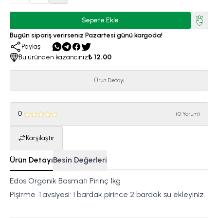
Sepete Ekle
Bugün sipariş verirseniz Pazartesi günü kargoda!
Paylaş
Bu üründen kazancınız
₺ 12.00
Ürün Detayı
0
(
0 Yorum
)
Karşılaştır
Ürün Detayı
Besin Değerleri
Edos Organik Basmati Pirinç 1kg
Pişirme Tavsiyesi: 1 bardak pirince 2 bardak su ekleyiniz.