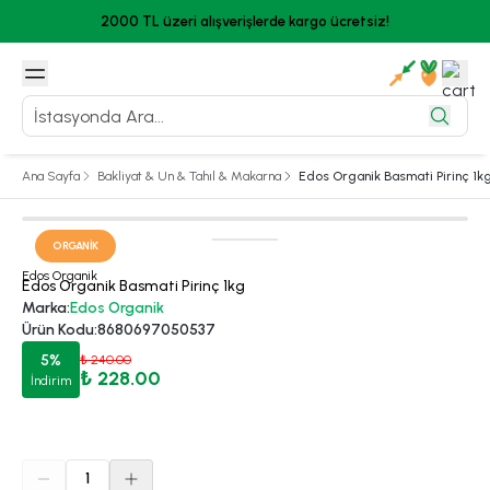
2000 TL üzeri alışverişlerde kargo ücretsiz!
Ana Sayfa
Bakliyat & Un & Tahıl & Makarna
Edos Organik Basmati Pirinç 1k
ORGANIK
Edos Organik
Edos Organik Basmati Pirinç 1kg
Marka
:
Edos Organik
Ürün Kodu
:
8680697050537
5
%
₺ 240.00
₺ 228.00
İndirim
1