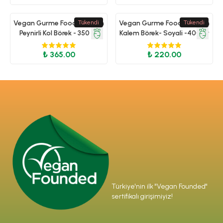
Vegan Gurme Food - Vegan
Tükendi
Vegan Gurme Food - Vegan
Tükendi
Peynirli Kol Börek - 350 gr
Kalem Börek- Soyali -400 gr
₺ 365.00
₺ 220.00
Türkiye'nin ilk "Vegan Founded"
sertifikalı girişimiyiz!