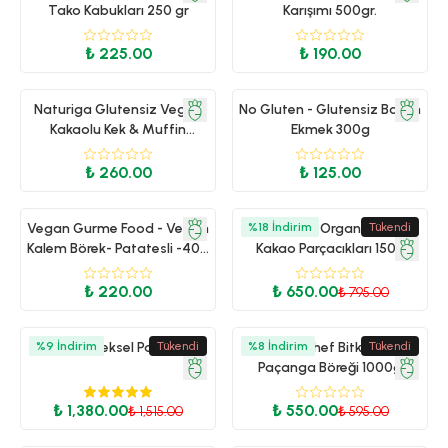
Tako Kabukları 250 gr
Karışımı 500gr.
₺ 225.00
₺ 190.00
Naturiga Glutensiz Vegan
No Gluten - Glutensiz Baton
Kakaolu Kek & Muffin
Ekmek 300g
Karışımı
₺ 260.00
₺ 125.00
Vegan Gurme Food - Vegan
%
Wefood - Organik Ham
18
İndirim
Tükendi
Kalem Börek- Patatesli -400
Kakao Parçacıkları 150g
gr
₺ 220.00
₺ 650.00
₺ 795.00
%
9
İndirim
Geleneksel Paket
Tükendi
%
8
Metro Chef Bitki Bazlı
İndirim
Tükendi
Paçanga Böreği 1000g
₺ 1,380.00
₺ 550.00
₺ 1,515.00
₺ 595.00