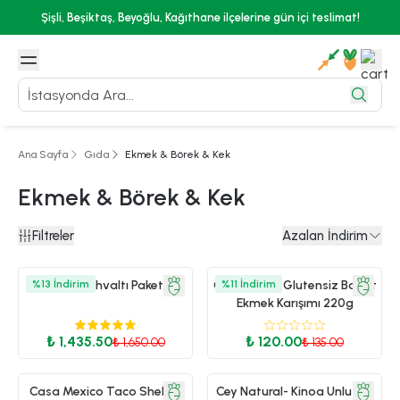
Şişli, Beşiktaş, Beyoğlu, Kağıthane ilçelerine gün içi teslimat!
Ana Sayfa
Gıda
Ekmek & Börek & Kek
Ekmek & Börek & Kek
Filtreler
Azalan İndirim
%
13
Klasik Kahvaltı Paketi
İndirim
Cey Natural Glutensiz Baget
%
11
İndirim
Ekmek Karışımı 220g
₺ 1,435.50
₺ 120.00
₺ 1,650.00
₺ 135.00
Casa Mexico Taco Shells -
Cey Natural- Kinoa Unlu Kek