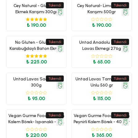
Cey Natural - Glutensiz
Tükendi
Cey Natural- Limonlu Kek
Tükendi
Ekmek Karışımı 300gr
Karışımı 500gr
₺ 190.00
₺ 190.00
No Gluten - Glutensiz
Tükendi
Untad Anadolu Tandir
Tükendi
Karabuğdaylı Baton Ekmek
Lavas Ekmegi 276g
500g
₺ 225.00
₺ 65.00
Untad Lavas Sade 10'lu
Tükendi
Untad Lavas Tam Bugday
Tükendi
300g
Unlu 560 gr
₺ 95.00
₺ 115.00
Vegan Gurme Food - Vegan
Tükendi
Vegan Gurme Food - Vegan
Tükendi
Kalem Börek- Ispanaklı -400
Peynirli Kalem Börek - 400 gr
gr
₺ 220.00
₺ 365.00