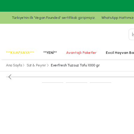
Türkiye'nin ilk 'Vegan Founded' sertifikalı girişimiyiz.
WhatsApp Hattımızda
***KAMPANYA***
**YENİ**
Avantajlı Paketler
Evcil Hayvan Ba
Ana Sayfa
Süt & Peynir
Everfresh Tuzsuz Tofu 1000 gr