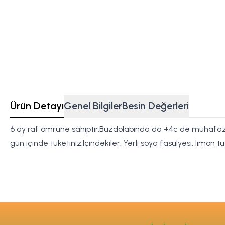
Ürün Detayı
Genel Bilgiler
Besin Değerleri
6 ay raf ömrüne sahiptir.Buzdolabinda da +4c de muhafaza 
gün içinde tüketiniz.Içindekiler: Yerli soya fasulyesi, limon tu