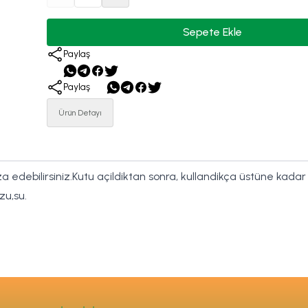
Sepete Ekle
Paylaş
Paylaş
Ürün Detayı
edebilirsiniz.Kutu açildiktan sonra, kullandikça üstüne kada
zu,su.