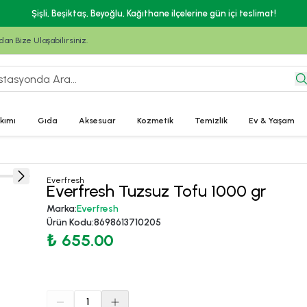
Şişli, Beşiktaş, Beyoğlu, Kağıthane ilçelerine gün içi teslimat!
n Bize Ulaşabilirsiniz.
kımı
Gıda
Aksesuar
Kozmetik
Temizlik
Ev & Yaşam
Everfresh
Everfresh Tuzsuz Tofu 1000 gr
Marka
:
Everfresh
Ürün Kodu
:
8698613710205
₺ 655.00
1