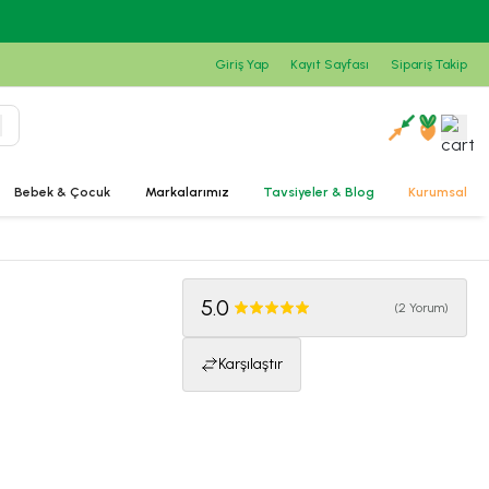
Giriş Yap
Kayıt Sayfası
Sipariş Takip
Bebek & Çocuk
Markalarımız
Tavsiyeler & Blog
Kurumsal
5.0
(
2 Yorum
)
Karşılaştır