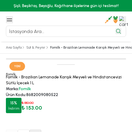
Şişli, Beşiktaş, Beyoğlu, Kağıthane ilçelerine gün içi teslimat!
Ana Sayfa
Süt & Peynir
Fomilk - Brazilian Lemonade Karışık Meyveli ve Hind
YENI
Fomilk
Fomilk - Brazilian Lemonade Karışık Meyveli ve Hindistancevizi
Sütlü İçecek 1 L
Marka
:
Fomilk
Ürün Kodu
:
8682009080522
15
%
₺ 180.00
₺ 153.00
İndirim