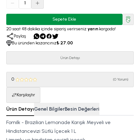
1
Sepete Ekle
20
saat
48
dakika
içinde sipariş verirseniz
yarın
kargoda!
Paylaş
Bu üründen kazancınız
₺ 27.00
Ürün Detayı
0
(
0 Yorum
)
Karşılaştır
Ürün Detayı
Genel Bilgiler
Besin Değerleri
Fomilk - Brazilian Lemonade Karışık Meyveli ve
Hindistancevizi Sütlü İçecek 1 L
Limonlu ve hindistan cevizili içecek