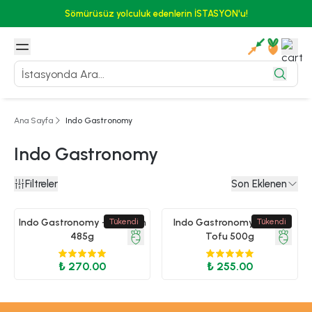
Sömürüsüz yolculuk edenlerin İSTASYON'u!
Ana Sayfa
Indo Gastronomy
Indo Gastronomy
Filtreler
Son Eklenen
Indo Gastronomy - Tempeh
Tükendi
Indo Gastronomy - Sade
Tükendi
485g
Tofu 500g
₺ 270.00
₺ 255.00