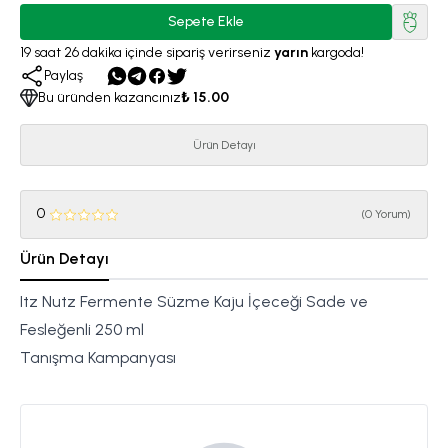
Sepete Ekle
19
saat
26
dakika
içinde sipariş verirseniz
yarın
kargoda!
Paylaş
Bu üründen kazancınız
₺ 15.00
Ürün Detayı
0
(
0 Yorum
)
Ürün Detayı
Itz Nutz Fermente Süzme Kaju İçeceği Sade ve
Fesleğenli 250 ml
Tanışma Kampanyası