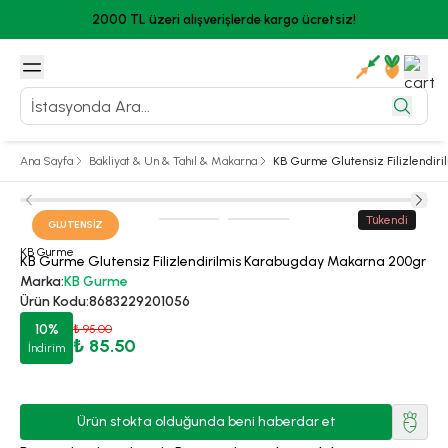
2000 TL üzeri alışverişlerde kargo ücretsiz!
Ana Sayfa
Bakliyat & Un & Tahıl & Makarna
KB Gurme Glutensiz Filizlendi
Tükendi
GLUTENSIZ
KB Gurme
KB Gurme Glutensiz Filizlendirilmis Karabugday Makarna 200gr
Marka
:
KB Gurme
Ürün Kodu
:
8683229201056
10
%
₺ 95.00
₺ 85.50
İndirim
Ürün stokta olduğunda beni haberdar et