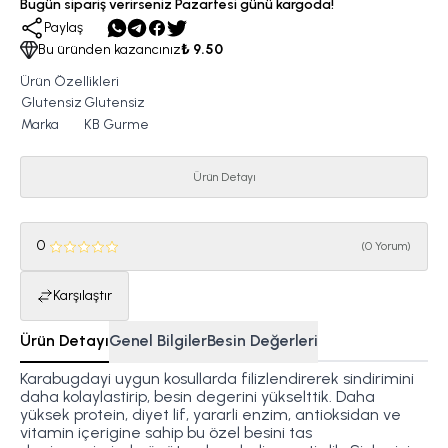
Bugün sipariş verirseniz Pazartesi günü kargoda!
Paylaş
Bu üründen kazancınız
₺ 9.50
Ürün Özellikleri
Glutensiz
Glutensiz
Marka
KB Gurme
Ürün Detayı
0
(
0 Yorum
)
Karşılaştır
Ürün Detayı
Genel Bilgiler
Besin Değerleri
Karabugdayi uygun kosullarda filizlendirerek sindirimini
daha kolaylastirip, besin degerini yükselttik. Daha
yüksek protein, diyet lif, yararli enzim, antioksidan ve
vitamin içerigine sahip bu özel besini tas