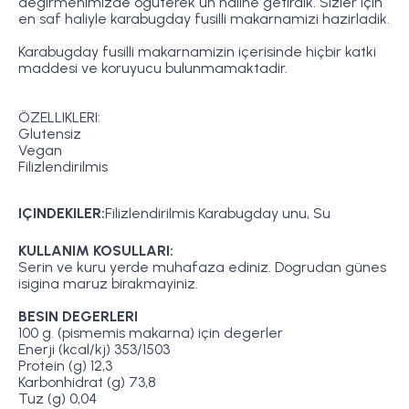
degirmenimizde ögüterek un haline getirdik. Sizler için
en saf haliyle karabugday fusilli makarnamizi hazirladik.
Karabugday fusilli makarnamizin içerisinde hiçbir katki
maddesi ve koruyucu bulunmamaktadir.
ÖZELLIKLERI:
Glutensiz
Vegan
Filizlendirilmis
IÇINDEKILER:
Filizlendirilmis Karabugday unu, Su
KULLANIM KOSULLARI:
Serin ve kuru yerde muhafaza ediniz. Dogrudan günes
isigina maruz birakmayiniz.
BESIN DEGERLERI
100 g. (pismemis makarna) için degerler
Enerji
(kcal/kj) 353/1503
Protein
(g) 12,3
Karbonhidrat
(g) 73,8
Tuz
(g) 0,04