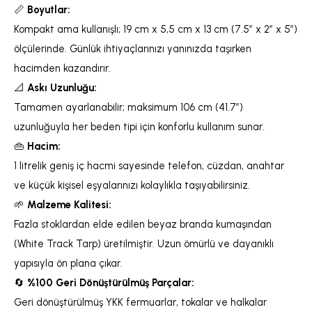
📏
Boyutlar:
Kompakt ama kullanışlı; 19 cm x 5,5 cm x 13 cm
(7.5” x 2” x 5”)
ölçülerinde. Günlük ihtiyaçlarınızı yanınızda taşırken
hacimden kazandırır.
📐
Askı Uzunluğu:
Tamamen ayarlanabilir; maksimum 106 cm
(41.7”)
uzunluğuyla her beden tipi için konforlu kullanım sunar.
👜
Hacim:
1 litrelik geniş iç hacmi sayesinde telefon, cüzdan, anahtar
ve küçük kişisel eşyalarınızı kolaylıkla taşıyabilirsiniz.
🌱
Malzeme Kalitesi:
Fazla stoklardan elde edilen beyaz branda kumaşından
(White Track Tarp) üretilmiştir. Uzun ömürlü ve dayanıklı
yapısıyla ön plana çıkar.
🔄
%100 Geri Dönüştürülmüş Parçalar:
Geri dönüştürülmüş YKK fermuarlar, tokalar ve halkalar