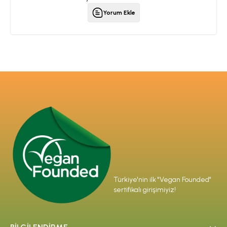
Yorum Ekle
Türkiye'nin ilk "Vegan Founded"
sertifikalı girişimiyiz!