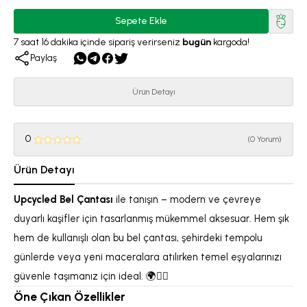
Sepete Ekle
7
saat
16
dakika
içinde sipariş verirseniz
bugün
kargoda!
Paylaş
Ürün Detayı
0
(
0 Yorum
)
Ürün Detayı
Upcycled Bel Çantası
ile tanışın – modern ve çevreye
duyarlı kaşifler için tasarlanmış mükemmel aksesuar. Hem şık
hem de kullanışlı olan bu bel çantası, şehirdeki tempolu
günlerde veya yeni maceralara atılırken temel eşyalarınızı
güvenle taşımanız için ideal. 🌍🚶‍♀️
Öne Çıkan Özellikler