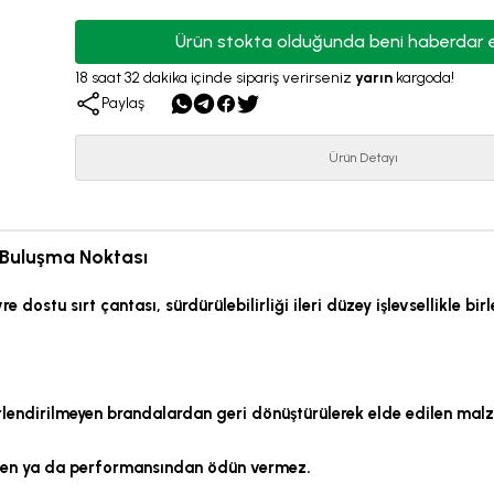
Ürün stokta olduğunda beni haberdar 
18
saat
32
dakika
içinde sipariş verirseniz
yarın
kargoda!
Paylaş
Ürün Detayı
in Buluşma Noktası
re dostu sırt çantası, sürdürülebilirliği ileri düzey işlevsellikle
lendirilmeyen brandalardan geri dönüştürülerek elde edilen malze
inden ya da performansından ödün vermez.