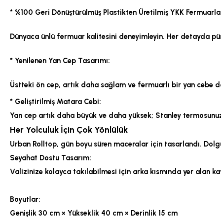
* %100 Geri Dönüştürülmüş Plastikten Üretilmiş YKK Fermuarla
Dünyaca ünlü fermuar kalitesini deneyimleyin. Her detayda pür
*
Yenilenen Yan Cep Tasarımı:
Üstteki ön cep, artık daha sağlam ve fermuarlı bir yan cebe d
*
Geliştirilmiş Matara Cebi:
Yan cep artık daha büyük ve daha yüksek; Stanley termosunuz
Her Yolculuk İçin Çok Yönlülük
Urban Rolltop, gün boyu süren maceralar için tasarlandı. Dolgu
Seyahat Dostu Tasarım:
Valizinize kolayca takılabilmesi için arka kısmında yer alan ka
Boyutlar:
Genişlik 30 cm × Yükseklik 40 cm × Derinlik 15 cm