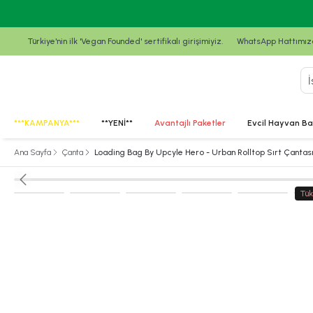
Türkiye'nin ilk 'Vegan Founded' sertifikalı girişimiyiz.
WhatsApp Hattımızda
***KAMPANYA***
**YENİ**
Avantajlı Paketler
Evcil Hayvan Ba
Ana Sayfa
Çanta
Loading Bag By Upcyle Hero - Urban Rolltop Sırt Çantas
Tük