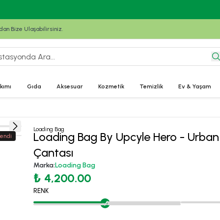
Türkiye'nin her yerine soğuk ve sağlam kargo!
n Bize Ulaşabilirsiniz.
kımı
Gıda
Aksesuar
Kozmetik
Temizlik
Ev & Yaşam
ı
Loading Bag
Loading Bag By Upcyle Hero - Urban 
endi
Çantası
Marka
:
Loading Bag
₺ 4,200.00
RENK