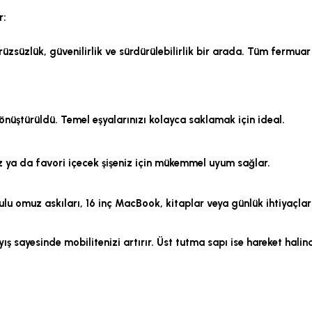
r:
üzsüzlük, güvenilirlik ve sürdürülebilirlik bir arada. Tüm fermua
önüştürüldü. Temel eşyalarınızı kolayca saklamak için ideal.
 ya da favori içecek şişeniz için mükemmel uyum sağlar.
lu omuz askıları, 16 inç MacBook, kitaplar veya günlük ihtiyaçları
yış sayesinde mobilitenizi artırır. Üst tutma sapı ise hareket hali