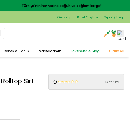
Giriş Yap
Kayıt Sayfası
Sipariş Takip
Bebek & Çocuk
Markalarımız
Tavsiyeler & Blog
Kurumsal
Rolltop Sırt
0
(
0 Yorum
)