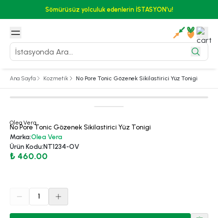
Sömürüsüz yolculuk edenlerin İSTASYON'u!
Ana Sayfa
Kozmetik
No Pore Tonic Gözenek Sikilastirici Yüz Tonigi
Olea Vera
No Pore Tonic Gözenek Sikilastirici Yüz Tonigi
Marka
:
Olea Vera
Ürün Kodu
:
NT1234-OV
₺ 460.00
1