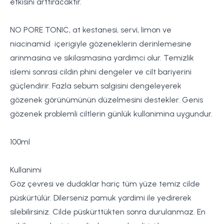
etkisini arttiracaktir.
NO PORE TONIC, at kestanesi, servi, limon ve
niacinamid içerigiyle gözeneklerin derinlemesine
arinmasina ve sikilasmasina yardimci olur. Temizlik
islemi sonrasi cildin phini dengeler ve cilt bariyerini
güçlendirir. Fazla sebum salgisini dengeleyerek
gözenek görünümünün düzelmesini destekler. Genis
gözenek problemli ciltlerin günlük kullanimina uygundur.
100ml
Kullanimi
Göz çevresi ve dudaklar hariç tüm yüze temiz cilde
püskürtülür. Dilerseniz pamuk yardimi ile yedirerek
silebilirsiniz. Cilde püskürttükten sonra durulanmaz. En