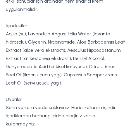
etkili sonuçlar için ardindan nemlendirici krem
uygulanmalidir.
Içindekiler
Aqua (su), Lavandula Angustifolia Water (lavanta
hidrosolü), Glycerin, Niacinamide, Aloe Barbadensis Leaf
Extract (aloe vera ekstrakti), Aesculus Hippocastanum
Extract (at kestanesi ekstrakti), Benzyl Alcohol,
Dehydroacetic Acid (bitkisel koruyucu), Citrus Limon
Peel Oil (limon uçucu yagi), Cupressus Sempervirens
Leaf Oil (servi uçucu yagi)
Uyarilar
Serin ve kuru yerde saklayiniz. Harici kullanim içindir.
Içeriklerden herhangi birine alerjiniz varsa
kullanmayiniz.