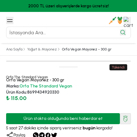
2000 TL üzeri alışverişlerde kargo ücretsiz!
Ana Sayfa
Yoğurt & Mayonez
Orfa Vegan Mayonez - 300 gr
Tükendi
Orfa The Standard Vegan
Orfa Vegan Mayonez - 300 gr
Marka
:
Orfa The Standard Vegan
Ürün Kodu
:
8699434920330
₺ 115.00
Ürün stokta olduğunda beni haberdar et
5
saat
27
dakika
içinde sipariş verirseniz
bugün
kargoda!
Paylaş