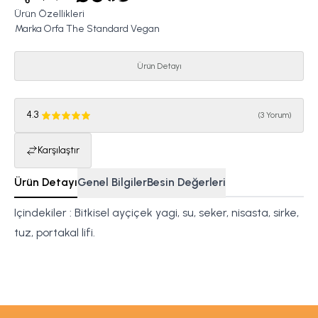
Ürün Özellikleri
Marka
Orfa The Standard Vegan
Ürün Detayı
4.3
(
3 Yorum
)
Karşılaştır
Ürün Detayı
Genel Bilgiler
Besin Değerleri
Içindekiler : Bitkisel ayçiçek yagi, su, seker, nisasta, sirke,
tuz, portakal lifi.