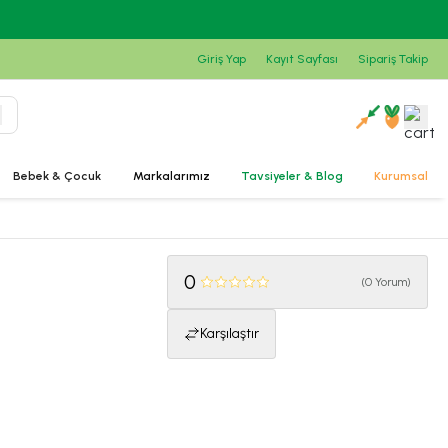
Giriş Yap
Kayıt Sayfası
Sipariş Takip
Bebek & Çocuk
Markalarımız
Tavsiyeler & Blog
Kurumsal
0
(
0 Yorum
)
Karşılaştır