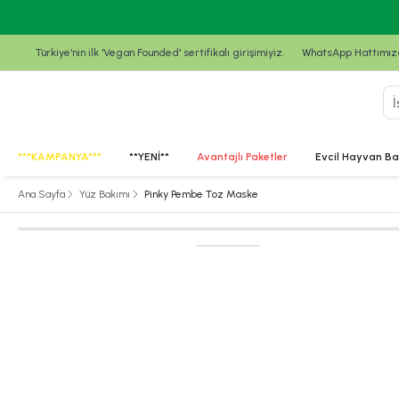
Türkiye'nin ilk 'Vegan Founded' sertifikalı girişimiyiz.
WhatsApp Hattımızda
***KAMPANYA***
**YENİ**
Avantajlı Paketler
Evcil Hayvan Ba
Ana Sayfa
Yüz Bakımı
Pinky Pembe Toz Maske