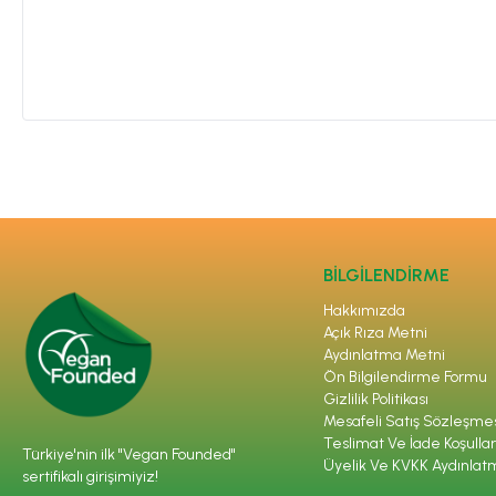
BİLGİLENDİRME
Hakkımızda
Açık Rıza Metni
Aydınlatma Metni
Ön Bilgilendirme Formu
Gizlilik Politikası
Mesafeli Satış Sözleşme
Teslimat Ve İade Koşullar
Türkiye'nin ilk "Vegan Founded"
Üyelik Ve KVKK Aydınlat
sertifikalı girişimiyiz!