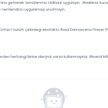
vamina getirerek temizlenmis cildinize uygulayin. Maskeniz kur
ve nemlendirici uygulamayi unutmayin.
 Seed Extract (üzüm çekirdegi ekstrakti), Rosa Damascena Flowe
klerden herhangi birine alerjiniz varsa kullanmayiniz. Mineral kil