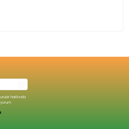
rular hakkında
iyorum.