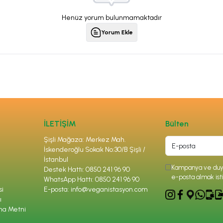
Henüz yorum bulunmamaktadır
Yorum Ekle
İLETİŞİM
Bülten
Şişli Mağaza: Merkez Mah.
İskenderoğlu Sokak No:30/B Şişli /
İstanbul
Kampanya ve duyu
Destek Hattı: 0850 241 96 90
e-posta almak ist
WhatsApp Hattı: 0850 241 96 90
si
E-posta:
info@veganistasyon.com
ı
ma Metni