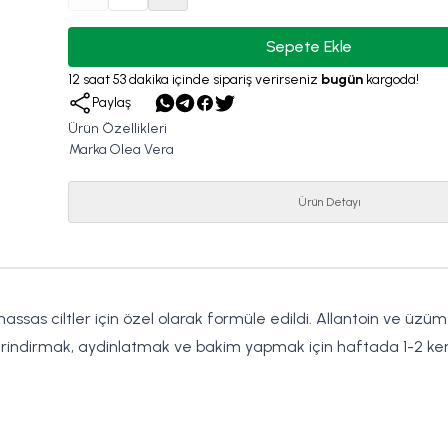
Sepete Ekle
12
saat
53
dakika
içinde sipariş verirseniz
bugün
kargoda!
Paylaş
Ürün Özellikleri
Marka
Olea Vera
Ürün Detayı
sas ciltler için özel olarak formüle edildi. Allantoin ve üzüm 
nizi arindirmak, aydinlatmak ve bakim yapmak için haftada 1-2 ker