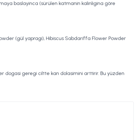
umaya baslayinca (sürülen katmanin kalinligina göre
r Powder (gül yapragi), Hibiscus Sabdariffa Flower Powder
ler dogasi geregi ciltte kan dolasimini arttirir. Bu yüzden