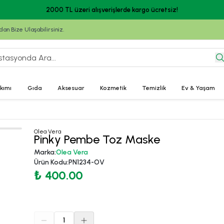
2000 TL üzeri alışverişlerde kargo ücretsiz!
n Bize Ulaşabilirsiniz.
kımı
Gıda
Aksesuar
Kozmetik
Temizlik
Ev & Yaşam
Olea Vera
Pinky Pembe Toz Maske
Marka
:
Olea Vera
Ürün Kodu
:
PN1234-OV
₺ 400.00
1