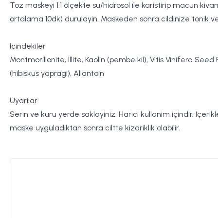
Toz maskeyi 1:1 ölçekte su/hidrosol ile karistirip macun ki
ortalama 10dk) durulayin. Maskeden sonra cildinize tonik 
Içindekiler
Montmorillonite, Illite, Kaolin (pembe kil), Vitis Vinifera
(hibiskus yapragi), Allantoin
Uyarilar
Serin ve kuru yerde saklayiniz. Harici kullanim içindir. Içeri
maske uyguladiktan sonra ciltte kizariklik olabilir.