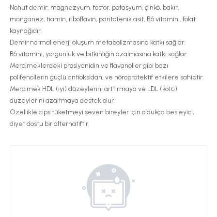
Nohut
demir, magnezyum, fosfor, potasyum, çinko, bakır,
manganez, tiamin, riboflavin, pantotenik asit, B6 vitamini, folat
kaynağıdır.
Demir normal enerji oluşum metabolizmasına katkı sağlar.
B6 vitamini, yorgunluk ve bitkinliğin azalmasına katkı sağlar.
Mercimeklerdeki prosiyanidin ve flavanoller gibi bazı
polifenollerin güçlü antioksidan, ve nöroprotektif etkilere sahiptir.
Mercimek HDL (iyi) düzeylerini arttırmaya ve LDL (kötü)
düzeylerini azaltmaya destek olur.
Özellikle cips tüketmeyi seven bireyler için oldukça besleyici,
diyet dostu bir alternatiftir.