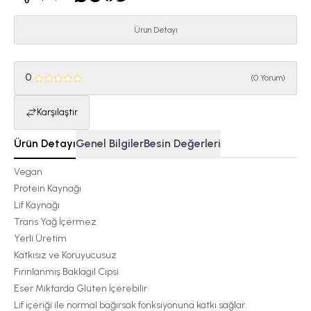
Ürün Detayı
0
(
0 Yorum
)
Karşılaştır
Ürün Detayı
Genel Bilgiler
Besin Değerleri
Vegan
Protein Kaynağı
Lif Kaynağı
Trans Yağ İçermez
Yerli Üretim
Katkısız ve Koruyucusuz
Fırınlanmış Baklagil Cipsi
Eser Miktarda Glüten İçerebilir
Lif içeriği ile normal bağırsak fonksiyonuna katkı sağlar.