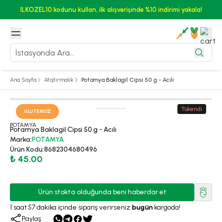
ILKOZEL10 kodunu kullan, ilk alışverişinde %10 indirimi yakala!
Ana Sayfa
Atıştırmalık
Potamya Baklagil Cipsi 50 g - Acılı
Tükendi
GLUTENSIZ
POTAMYA
Potamya Baklagil Cipsi 50 g - Acılı
Marka
:
POTAMYA
Ürün Kodu
:
8682304680496
₺ 45.00
Ürün stokta olduğunda beni haberdar et
1
saat
57
dakika
içinde sipariş verirseniz
bugün
kargoda!
Paylaş