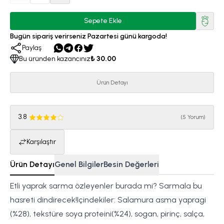
Sepete Ekle
Bugün sipariş verirseniz Pazartesi günü kargoda!
Paylaş
Bu üründen kazancınız
₺ 30.00
Ürün Detayı
3.8
(
5 Yorum
)
Karşılaştır
Ürün Detayı
Genel Bilgiler
Besin Değerleri
Etli yaprak sarma özleyenler burada mi? Sarmala bu
hasreti dindirecek!Içindekiler: Salamura asma yapragi
(%28), tekstüre soya proteini(%24), sogan, pirinç, salça,