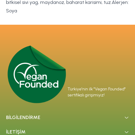
bitkisel sivi yag, maydanoz, baharat karisimi, tuz.Alerjen:
Soya
Türkiye'nin ilk "Vegan Founded"
sertifikalı girişimiyiz!
BİLGİLENDİRME
İLETİŞİM