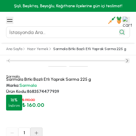
Şişli, Beşiktaş, Beyoğlu, Kağıthane ilçelerine gün içi teslimat!
Ana Sayfa
Hazır Yemek
Sarmala Bitki Bazli Etli Yaprak Sarma 225 g
Sarmala
Sarmala Bitki Bazli Etli Yaprak Sarma 225 g
Marka
:
Sarmala
Ürün Kodu
:
8683574477939
16
%
₺ 190.00
₺ 160.00
İndirim
1