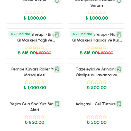
Serum
₺ 1,000.00
₺ 1,000.00
Root Aromaterapi - Bright
%
28
İndirim
Root Aromaterapi - Naive
%
28
İndirim
Kil Maskesi Yağlı ve
Kil Maskesi Hassas ve Kuru
Lekelenmeye Eğilimli Ciltler
Ciltler
₺ 615.00
₺ 615.00
₺ 850.00
₺ 850.00
Pembe Kuvars Roller Yüz
Tazeleyici ve Arındırıcı
Masaj Aleti
Okaliptüs-Lavanta ve
Adaçayı Tütsüsü
₺ 1,000.00
₺ 500.00
Yeşim Gua Sha Yüz Masaj
Adaçayi - Gül Tütsüsü
Aleti
₺ 850.00
₺ 500.00