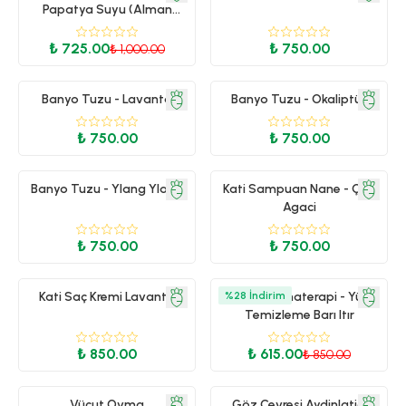
Papatya Suyu (Alman
Papatyası Suyu) 100ml
₺ 725.00
₺ 750.00
₺ 1,000.00
Banyo Tuzu - Lavanta
Banyo Tuzu - Okaliptüs
₺ 750.00
₺ 750.00
Banyo Tuzu - Ylang Ylang
Kati Sampuan Nane - Çay
Agaci
₺ 750.00
₺ 750.00
Kati Saç Kremi Lavanta
%
Root Aromaterapi - Yüz
28
İndirim
Temizleme Barı Itır
₺ 850.00
₺ 615.00
₺ 850.00
Vücut Ovma
Göz Çevresi Aydinlatici