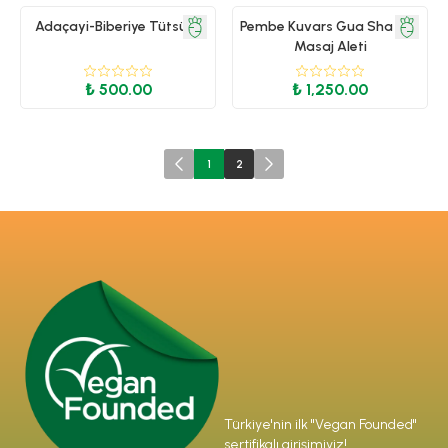
Adaçayi-Biberiye Tütsüsü
Pembe Kuvars Gua Sha Yüz
Masaj Aleti
₺ 500.00
₺ 1,250.00
1
2
Türkiye'nin ilk "Vegan Founded"
sertifikalı girişimiyiz!