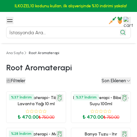
ILKOZEL10 kodunu kullan, ilk alışverişinde %10 indirimi yakala!
Ana Sayfa
Root Aromaterapi
Root Aromaterapi
Filtreler
Son Eklenen
%
Root Aromaterapi- Tıbbi
37
İndirim
Root Aromaterapi - Biberiye
%
37
İndirim
Lavanta Yağı 10 ml
Suyu 100ml
₺ 470.00
₺ 470.00
₺ 750.00
₺ 750.00
%
Root Aromaterapi - Mavi
28
İndirim
Banyo Tuzu - Itır