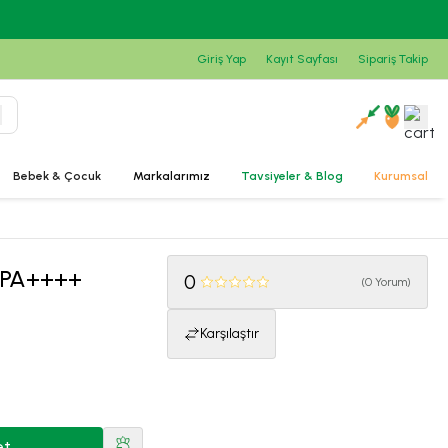
Giriş Yap
Kayıt Sayfası
Sipariş Takip
Bebek & Çocuk
Markalarımız
Tavsiyeler & Blog
Kurumsal
0 PA++++
0
(
0 Yorum
)
Karşılaştır
et