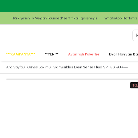
Şişli, Beşiktaş, Beyoğlu, Kağıthane ilçeler
Türkiye'nin ilk 'Vegan Founded' sertifikalı girişimiyiz.
WhatsApp Hattımızda
***KAMPANYA***
**YENİ**
Avantajlı Paketler
Evcil Hayvan Ba
Ana Sayfa
Güneş Bakım
Skinvisibles Even Sense Fluid SPF 50 PA++++
Tük