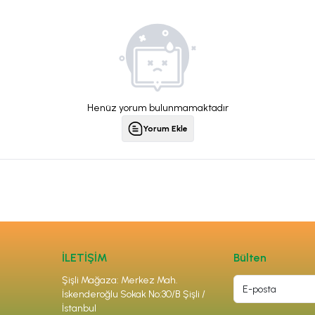
Henüz yorum bulunmamaktadır
Yorum Ekle
İLETİŞİM
Bülten
Şişli Mağaza: Merkez Mah.
İskenderoğlu Sokak No:30/B Şişli /
İstanbul