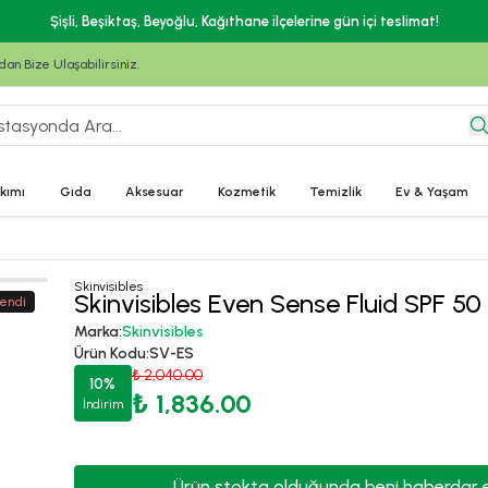
ine gün içi teslimat!
n Bize Ulaşabilirsiniz.
kımı
Gıda
Aksesuar
Kozmetik
Temizlik
Ev & Yaşam
Skinvisibles
Skinvisibles Even Sense Fluid SPF 5
endi
Marka
:
Skinvisibles
Ürün Kodu
:
SV-ES
₺ 2,040.00
10
%
₺ 1,836.00
İndirim
Ürün stokta olduğunda beni haberdar 