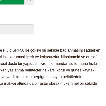
e Fluid SPF50 ile çok iyi bir sekilde baglanmasini saglarken
i isik korumasi içerir ve kokusuzdur. Niasinamid ve en saf
 resif dostu bir yapidadir. Krem formundan su formuna hizla
erken yaslanma belirteçlerine karsi korur ve günes kaynakli
meye yardimci olur, hiperpigmentasyon belirtilerinin
rica makyaj altinda da bir astar olarak mükemmel bir sekilde