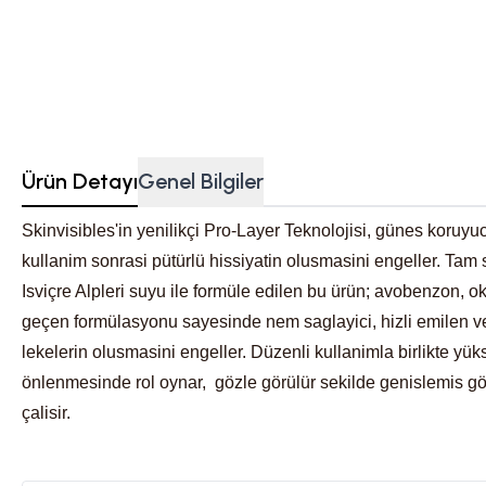
Ürün Detayı
Genel Bilgiler
Skinvisibles'in yenilikçi Pro-Layer Teknolojisi, günes koru
kullanim sonrasi pütürlü hissiyatin olusmasini engeller. Tam
Isviçre Alpleri suyu ile formüle edilen bu ürün; avobenzon, 
geçen formülasyonu sayesinde nem saglayici, hizli emilen ve k
lekelerin olusmasini engeller. Düzenli kullanimla birlikte yük
önlenmesinde rol oynar, gözle görülür sekilde genislemis gözen
çalisir.