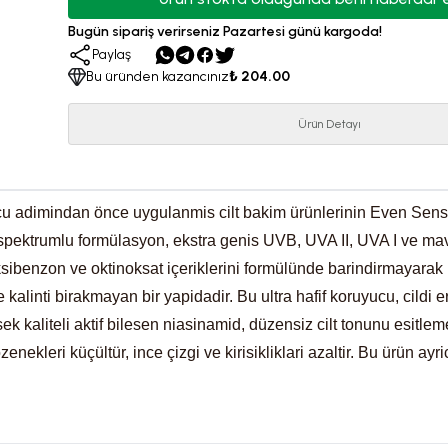
Bugün sipariş verirseniz Pazartesi günü kargoda!
Paylaş
Bu üründen kazancınız
₺ 204.00
Ürün Detayı
yucu adimindan önce uygulanmis cilt bakim ürünlerinin Even Sens
 spektrumlu formülasyon, ekstra genis UVB, UVA II, UVA I ve mav
oksibenzon ve oktinoksat içeriklerini formülünde barindirmayarak
alinti birakmayan bir yapidadir. Bu ultra hafif koruyucu, cildi 
sek kaliteli aktif bilesen niasinamid, düzensiz cilt tonunu esitle
ekleri küçültür, ince çizgi ve kirisikliklari azaltir. Bu ürün ay