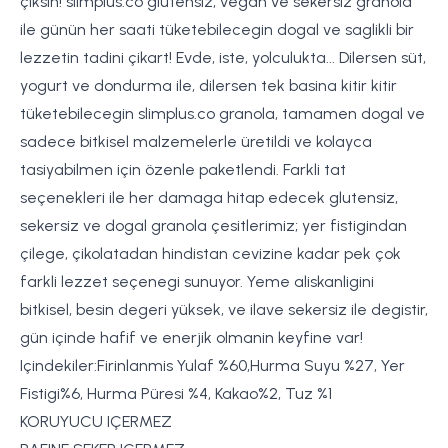
çiksin! slimplus.co glutensiz, vegan ve sekersiz granola
ile günün her saati tüketebilecegin dogal ve saglikli bir
lezzetin tadini çikart! Evde, iste, yolculukta... Dilersen süt,
yogurt ve dondurma ile, dilersen tek basina kitir kitir
tüketebilecegin slimplus.co granola, tamamen dogal ve
sadece bitkisel malzemelerle üretildi ve kolayca
tasiyabilmen için özenle paketlendi. Farkli tat
seçenekleri ile her damaga hitap edecek glutensiz,
sekersiz ve dogal granola çesitlerimiz; yer fistigindan
çilege, çikolatadan hindistan cevizine kadar pek çok
farkli lezzet seçenegi sunuyor. Yeme aliskanligini
bitkisel, besin degeri yüksek, ve ilave sekersiz ile degistir,
gün içinde hafif ve enerjik olmanin keyfine var!
Içindekiler:Firinlanmis Yulaf %60,Hurma Suyu %27, Yer
Fistigi%6, Hurma Püresi %4, Kakao%2, Tuz %1
KORUYUCU IÇERMEZ