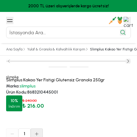
2000 TL üzeri alışverişlerde kargo ücretsiz!
Ana Sayfa
Yulaf & Granola & Kahvaltılık Karışım
Slimplus Kakao Yer Fistigi 
slimplus
Slimplus Kakao Yer Fistigi Glutensiz Granola 250gr
Marka
:
slimplus
Ürün Kodu
:
8683210445001
10
%
₺ 240.00
₺ 216.00
İndirim
1