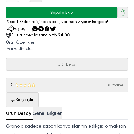
Sepete Ekle
19
saat
10
dakika
içinde sipariş verirseniz
yarın
kargoda!
Paylaş
Bu üründen kazancınız
₺ 24.00
Ürün Özellikleri
Marka
slimplus
Ürün Detayı
0
(
0 Yorum
)
Karşılaştır
Ürün Detayı
Genel Bilgiler
Granola sadece sabah kahvaltilarinin eslikçisi olmaktan