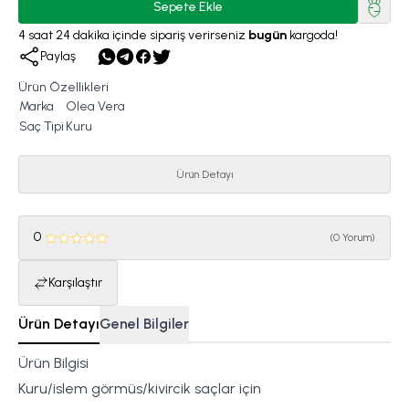
Sepete Ekle
4
saat
24
dakika
içinde sipariş verirseniz
bugün
kargoda!
Paylaş
Ürün Özellikleri
Marka
Olea Vera
Saç Tipi
Kuru
Ürün Detayı
0
(
0 Yorum
)
Karşılaştır
Ürün Detayı
Genel Bilgiler
Ürün Bilgisi
Kuru/islem görmüs/kivircik saçlar için