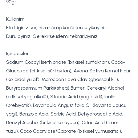
90gr
Kullanimi
Islattiginiz saçiniza sürüp köpürterek yikayiniz.
Durulayiniz. Gerekirse islemi tekrarlayiniz.
Içindekiler
Sodium Cocoyl Isethionate (bitkisel sürfaktan), Coco-
Glucoside (bitkisel sürfaktan), Avena Sativa Kernel Flour
(kolloidal yulaf), Moroccan Lava Clay (ghassoul kili),
Butyrospermum Parkii(shea) Butter, Cetearyl Alcohol
(bitkisel yag alkolü), Stearic Acid (yag asidi), Inulin
(prebiyotik), Lavandula Angustifolia Oil (lavanta uçucu
yagi), Benzoic Acid, Sorbic Acid, Dehydroacetic Acid,
Benzyl Alcohol (bitkisel koruyucu), Citric Acid (limon
tuzu), Coco Caprylate/Caprate (bitkisel yumusatici),