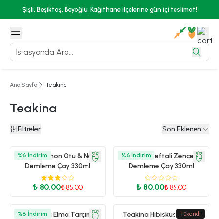
Şişli, Beşiktaş, Beyoğlu, Kağıthane ilçelerine gün içi teslimat!
Ana Sayfa
Teakina
Teakina
Filtreler
Son Eklenen
Teakina Limon Otu & Nane
%
6
İndirim
%
Teakina Şeftali Zencefil
6
İndirim
Demleme Çay 330ml
Demleme Çay 330ml
₺ 80.00
₺ 80.00
₺ 85.00
₺ 85.00
%
6
Teakina Elma Tarçın
İndirim
Teakina Hibiskus & Berry
Tükendi