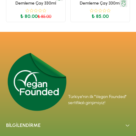
Demleme Çay 330ml
Demleme Çay 330ml
₺ 80.00
₺ 85.00
₺ 85.00
Türkiye'nin ilk "Vegan Founded"
sertifikalı girişimiyiz!
BİLGİLENDİRME