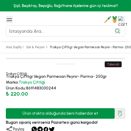
Şişli, Beşiktaş, Beyoğlu, Kağıthane ilçelerine gün içi teslimat!
Ana Sayfa
Süt & Peynir
Trakya Çiftligi Vegan Parmesan Peynir- Parma- 25
Tükendi
Trakya Çiftliği
Trakya Çiftligi Vegan Parmesan Peynir- Parma- 250gr
Marka
:
Trakya Çiftliği
Ürün Kodu
:
8691483030244
₺ 220.00
Ürün stokta olduğunda beni haberdar et
Bugün sipariş verirseniz Pazartesi günü kargoda!
Paylaş