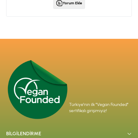
Yorum Ekle
Türkiye'nin ilk "Vegan Founded"
sertifikalı girişimiyiz!
BİLGİLENDİRME