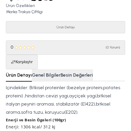
Ürün Özellikleri
Marka
Trakya Çiftligi
Ürün Detayı
0
(
0 Yorum
)
Karşılaştır
Ürün Detayı
Genel Bilgiler
Besin Değerleri
Içindekiler: Bitkisel proteinler (bezelye proteini,patates
proteini) ,hindistan cevizi yagi,ayçiçek yagi,bitkisel
italyan peyniri aromasi, stabilizatör (E1422),bitkisel
aroma,sofra tuzu, koruyucu(E202).
Enerji ve Besin Ögeleri (100gr)
Enerji: 1306 kcal/ 312 kj