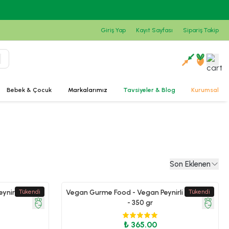
Giriş Yap
Kayıt Sayfası
Sipariş Takip
Bebek & Çocuk
Markalarımız
Tavsiyeler & Blog
Kurumsal
Son Eklenen
ynirli Kalem
Tükendi
Vegan Gurme Food - Vegan Peynirli Kol Börek
Tükendi
- 350 gr
₺ 365.00