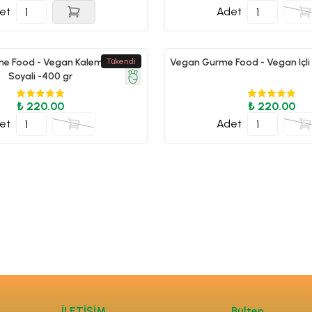
et
Adet
e Food - Vegan Kalem Börek-
Tükendi
Vegan Gurme Food - Vegan Içli 
Soyali -400 gr
₺ 220.00
₺ 220.00
et
Adet
İLETİŞİM
Bülten