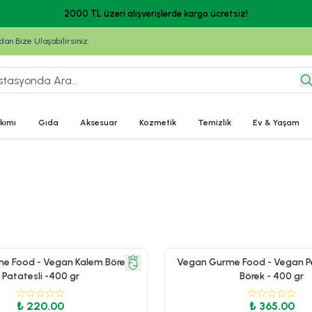
2000 TL üzeri alışverişlerde kargo ücretsiz!
n Bize Ulaşabilirsiniz.
kımı
Gıda
Aksesuar
Kozmetik
Temizlik
Ev & Yaşam
e Food - Vegan Kalem Börek-
Vegan Gurme Food - Vegan Pe
Patatesli -400 gr
Börek - 400 gr
₺ 220.00
₺ 365.00