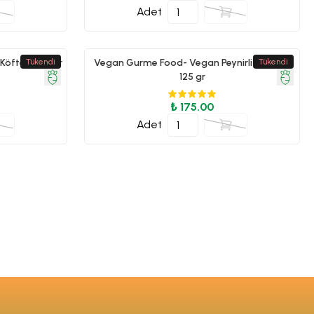
Adet
Köfte - 350 gr
Tükendi
Vegan Gurme Food- Vegan Peynirli Künefe-
Tükendi
125 gr
₺ 175.00
Adet