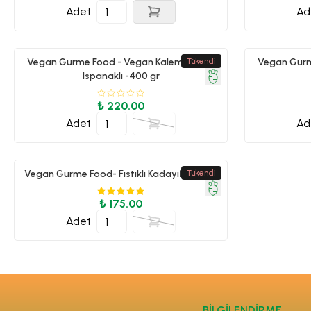
Adet
Ad
Vegan Gurme Food - Vegan Kalem Börek-
Tükendi
Vegan Gurm
Ispanaklı -400 gr
₺ 220.00
Adet
Ad
Vegan Gurme Food- Fıstıklı Kadayıf - 125 gr
Tükendi
₺ 175.00
Adet
BİLGİLENDİRME