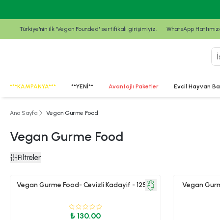
Türkiye'nin ilk 'Vegan Founded' sertifikalı girişimiyiz.
WhatsApp Hattımızda
***KAMPANYA***
**YENİ**
Avantajlı Paketler
Evcil Hayvan Ba
Ana Sayfa
Vegan Gurme Food
Vegan Gurme Food
Filtreler
Vegan Gurme Food- Cevizli Kadayif - 125 gr
Vegan Gurm
₺ 130.00