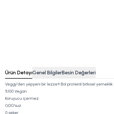
Ürün Detayı
Genel Bilgiler
Besin Değerleri
Veggy'den yepyeni bir lezzet! Bol proteinli bitkisel yemekli
%100 Vegan
Koruyucu içermez
GDO’suz
0 seker