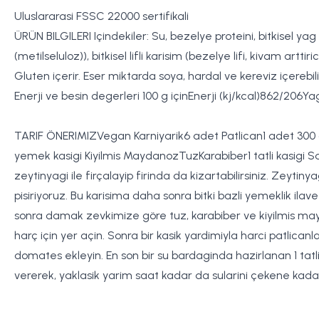
Uluslararasi FSSC 22000 sertifikali
ÜRÜN BILGILERI Içindekiler: Su, bezelye proteini, bitkisel yag
(metilseluloz)), bitkisel lifli karisim (bezelye lifi, kivam art
Gluten içerir. Eser miktarda soya, hardal ve kereviz içerebili
Enerji ve besin degerleri 100 g içinEnerji (kj/kcal)862/206Ya
TARIF ÖNERIMIZVegan Karniyarik6 adet Patlican1 adet 300
yemek kasigi Kiyilmis MaydanozTuzKarabiber1 tatli kasigi Sal
zeytinyagi ile firçalayip firinda da kizartabilirsiniz. Zeytin
pisiriyoruz. Bu karisima daha sonra bitki bazli yemeklik il
sonra damak zevkimize göre tuz, karabiber ve kiyilmis maydano
harç için yer açin. Sonra bir kasik yardimiyla harci patlican
domates ekleyin. En son bir su bardaginda hazirlanan 1 tatli
vererek, yaklasik yarim saat kadar da sularini çekene kadar 