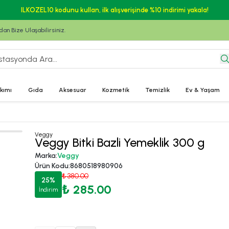
ILKOZEL10 kodunu kullan, ilk alışverişinde %10 indirimi yakala!
n Bize Ulaşabilirsiniz.
kımı
Gıda
Aksesuar
Kozmetik
Temizlik
Ev & Yaşam
Veggy
Veggy Bitki Bazli Yemeklik 300 g
Marka
:
Veggy
Ürün Kodu
:
8680518980906
₺ 380.00
25
%
₺ 285.00
İndirim