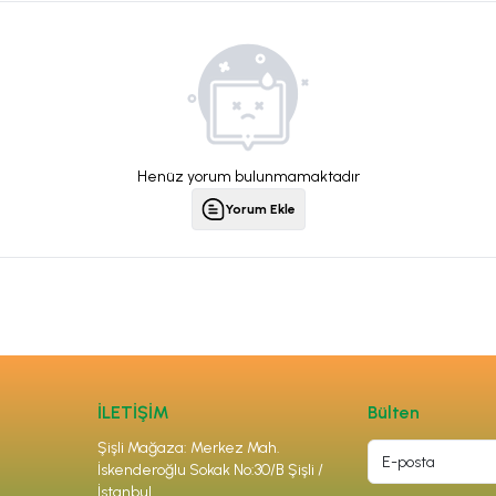
Henüz yorum bulunmamaktadır
Yorum Ekle
İLETİŞİM
Bülten
Şişli Mağaza: Merkez Mah.
İskenderoğlu Sokak No:30/B Şişli /
İstanbul