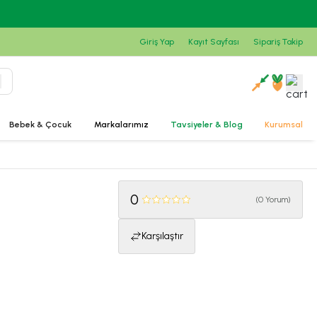
Giriş Yap
Kayıt Sayfası
Sipariş Takip
Bebek & Çocuk
Markalarımız
Tavsiyeler & Blog
Kurumsal
0
(
0 Yorum
)
Karşılaştır