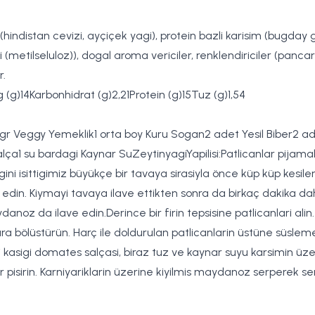
 (hindistan cevizi, ayçiçek yagi), protein bazli karisim (bugday 
tirici (metilseluloz)), dogal aroma vericiler, renklendiriciler (pa
r.
g (g)14Karbonhidrat (g)2,21Protein (g)15Tuz (g)1,54
 gr Veggy Yemeklik1 orta boy Kuru Sogan2 adet Yesil Biber2
ça1 su bardagi Kaynar SuZeytinyagiYapilisi:Patlicanlar pijamali 
yagini isittigimiz büyükçe bir tavaya sirasiyla önce küp küp kesil
ave edin. Kiymayi tavaya ilave ettikten sonra da birkaç dakika 
z da ilave edin.Derince bir firin tepsisine patlicanlari alin. P
lara bölüstürün. Harç ile doldurulan patlicanlarin üstüne süsleme
 kasigi domates salçasi, biraz tuz ve kaynar suyu karsimin üzerl
pisirin. Karniyariklarin üzerine kiyilmis maydanoz serperek ser