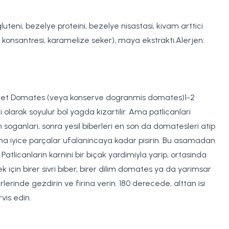
gluteni, bezelye proteini, bezelye nisastasi, kivam arttici
ncar konsantresi, karamelize seker), maya ekstrakti.Alerjen:
 adet Domates (veya konserve dogranmis domates)1-2
olarak soyulur bol yagda kizartilir. Ama patlicanlari
en soganlari, sonra yesil biberleri en son da domatesleri atip
daha iyice parçalar ufalanincaya kadar pisirin. Bu asamadan
atlicanlarin karnini bir biçak yardimiyla yarip, ortasinda
k için birer sivri biber, birer dilim domates ya da yarimsar
erinde gezdirin ve firina verin. 180 derecede, alttan isi
vis edin.