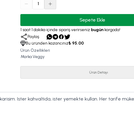
1
Sepete Ekle
1
saat
1
dakika
içinde sipariş verirseniz
bugün
kargoda!
Paylaş
Bu üründen kazancınız
₺ 95.00
Ürün Özellikleri
Marka
Veggy
Ürün Detayı
k karisim. Ister kahvaltida, ister yemekte kullan. Her tarife mü