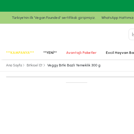
Türkiye'nin ilk 'Vegan Founded' sertifikalı girişimiyiz.
WhatsApp Hattımızda
***KAMPANYA***
**YENİ**
Avantajlı Paketler
Evcil Hayvan Ba
Ana Sayfa
Bitkisel Et
Veggy Bitki Bazli Yemeklik 300 g