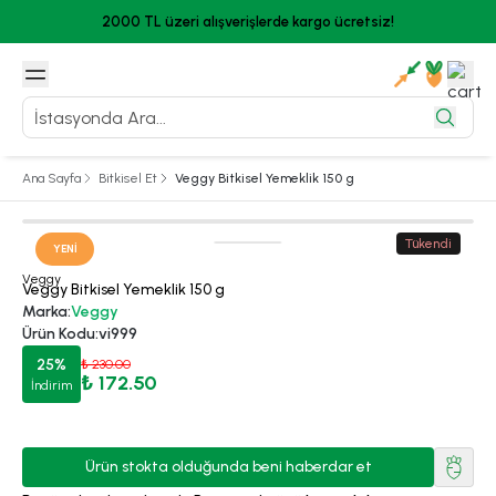
2000 TL üzeri alışverişlerde kargo ücretsiz!
Ana Sayfa
Bitkisel Et
Veggy Bitkisel Yemeklik 150 g
Tükendi
YENI
Veggy
Veggy Bitkisel Yemeklik 150 g
Marka
:
Veggy
Ürün Kodu
:
vi999
25
%
₺ 230.00
₺ 172.50
İndirim
Ürün stokta olduğunda beni haberdar et