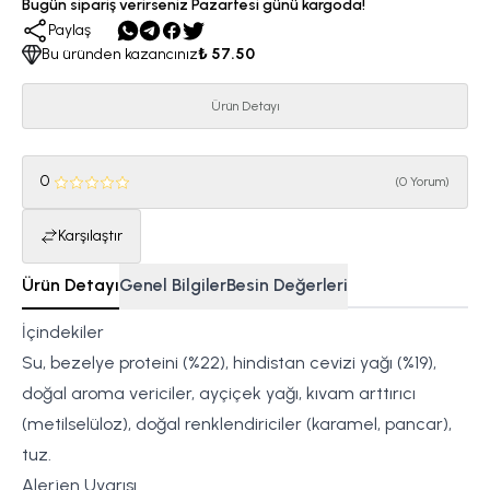
Bugün sipariş verirseniz Pazartesi günü kargoda!
Paylaş
Bu üründen kazancınız
₺ 57.50
Ürün Detayı
0
(
0 Yorum
)
Karşılaştır
Ürün Detayı
Genel Bilgiler
Besin Değerleri
İçindekiler
Su, bezelye proteini (%22), hindistan cevizi yağı (%19),
doğal aroma vericiler, ayçiçek yağı, kıvam arttırıcı
(metilselüloz), doğal renklendiriciler (karamel, pancar),
tuz.
Alerjen Uyarısı