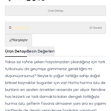
Ürün Detayı
0
(
0 Yorum
)
Karşılaştır
Ürün Detayı
Besin Değerleri
Yoksa siz rafine şekeri hayatınızdan çıkardığınız için tatlı
tutkunuzu da geçmişe gömmeniz gerektiğini mi
düşünüyorsunuz? Neyse ki yoğun tatlılığa sahip doğal
bitkisel kaynaklar bugünler için var! Hatta hurma özü de
bunların en sevilen örnekleri arasında yer alıyor. Kendine
has lezzeti ve tadı damakta kalan dengeli tatlılığıyla
hurma özü, şeflerin favorisi olmasının yanı sıra ev yapımı
tariflerde de deyim yerindeyse harikalar yaratıyor!