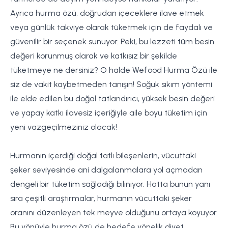
Ayrıca hurma özü, doğrudan içeceklere ilave etmek
veya günlük takviye olarak tüketmek için de faydalı ve
güvenilir bir seçenek sunuyor. Peki, bu lezzeti tüm besin
değeri korunmuş olarak ve katkısız bir şekilde
tüketmeye ne dersiniz? O halde Wefood Hurma Özü ile
siz de vakit kaybetmeden tanışın! Soğuk sıkım yöntemi
ile elde edilen bu doğal tatlandırıcı, yüksek besin değeri
ve yapay katkı ilavesiz içeriğiyle aile boyu tüketim için
yeni vazgeçilmeziniz olacak!
Hurmanın içerdiği doğal tatlı bileşenlerin, vücuttaki
şeker seviyesinde ani dalgalanmalara yol açmadan
dengeli bir tüketim sağladığı biliniyor. Hatta bunun yanı
sıra çeşitli araştırmalar, hurmanın vücuttaki şeker
oranını düzenleyen tek meyve olduğunu ortaya koyuyor.
Bu yönüyle hurma özü de hedefe yönelik diyet