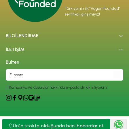
Türkiye'nin ilk "Vegan Founded"
sertifikalı girişimiyiz!
BİLGİLENDİRME
İLETİŞİM
Bülten
Kampanya ve duyurular hakkında e-posta almak istiyorum.
Copyright
| Reliefers Digital
Ürün stokta olduğunda beni haberdar et