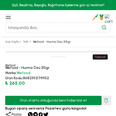
Şişli, Beşiktaş, Beyoğlu, Kağıthane ilçelerine gün içi teslimat!
Ana Sayfa
Tatlı
Wefood - Hurma Özü 315gr
Tükendi
Wefood
Wefood - Hurma Özü 315gr
Marka
:
Wefood
Ürün Kodu
:
8682392174952
₺ 265.00
Ürün stokta olduğunda beni haberdar et
Bugün sipariş verirseniz Pazartesi günü kargoda!
Paylaş