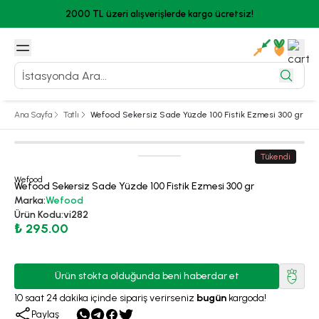
2000 TL üzeri alışverişlerde kargo ücretsiz!
Ana Sayfa
Tatlı
Wefood Sekersiz Sade Yüzde 100 Fistik Ezmesi 300 gr
Tükendi
Wefood
Wefood Sekersiz Sade Yüzde 100 Fistik Ezmesi 300 gr
Marka
:
Wefood
Ürün Kodu
:
vi282
₺ 295.00
Ürün stokta olduğunda beni haberdar et
10
saat
24
dakika
içinde sipariş verirseniz
bugün
kargoda!
Paylaş