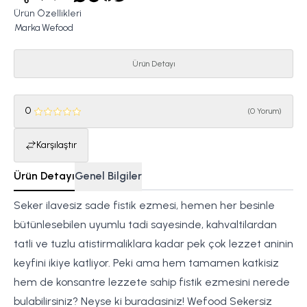
Ürün Özellikleri
Marka
Wefood
Ürün Detayı
0
(
0 Yorum
)
Karşılaştır
Ürün Detayı
Genel Bilgiler
Seker ilavesiz sade fistik ezmesi, hemen her besinle
bütünlesebilen uyumlu tadi sayesinde, kahvaltilardan
tatli ve tuzlu atistirmaliklara kadar pek çok lezzet aninin
keyfini ikiye katliyor. Peki ama hem tamamen katkisiz
hem de konsantre lezzete sahip fistik ezmesini nerede
bulabilirsiniz? Neyse ki buradasiniz! Wefood Sekersiz