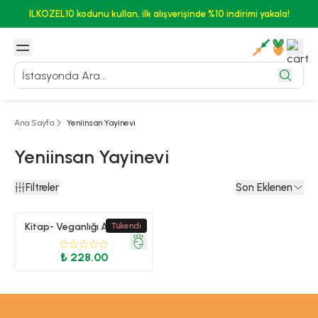
ILKOZEL10 kodunu kullan, ilk alışverişinde %10 indirimi yakala!
Ana Sayfa
Yeniinsan Yayinevi
Yeniinsan Yayinevi
Filtreler
Son Eklenen
Kitap- Veganlığı Anlamak
Tükendi
₺ 228.00