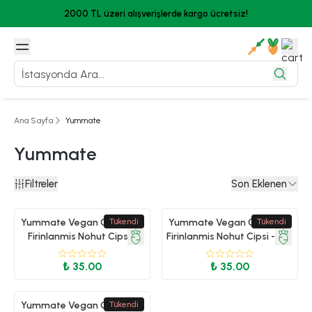
2000 TL üzeri alışverişlerde kargo ücretsiz!
Ana Sayfa
Yummate
Yummate
Filtreler
Son Eklenen
Yummate Vegan Glutensiz
Tükendi
Yummate Vegan Glutensiz
Tükendi
Firinlanmis Nohut Cipsi -
Firinlanmis Nohut Cipsi - Süt
Cheddar Peynir Aromali -
Misir Aromali -28gr
28gr
₺ 35.00
₺ 35.00
Yummate Vegan Glutensiz
Tükendi