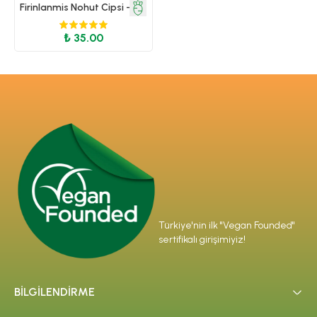
Firinlanmis Nohut Cipsi - Yer
Fistigi Aromali
₺ 35.00
Türkiye'nin ilk "Vegan Founded"
sertifikalı girişimiyiz!
BİLGİLENDİRME