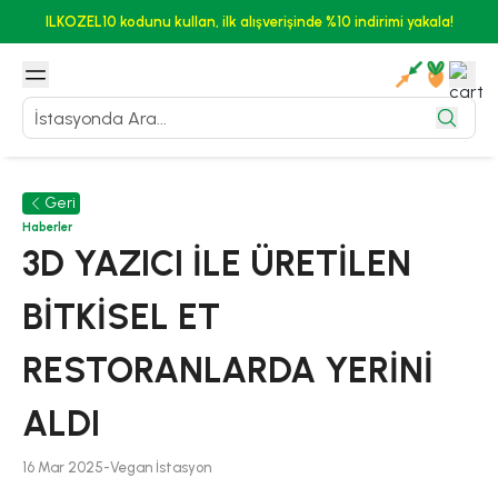
ILKOZEL10 kodunu kullan, ilk alışverişinde %10 indirimi yakala!
Geri
Haberler
3D YAZICI İLE ÜRETİLEN
BİTKİSEL ET
RESTORANLARDA YERİNİ
ALDI
16 Mar 2025
-
Vegan
İstasyon