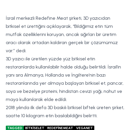
İsrail merkezli Redefine Meat şirketi, 3D yazıcıdan
bitkisel et ürettiğini açıklayarak, “Bildiğimiz etin tüm
mutfak özelliklerini koruyan, ancak sığırları bir üretim
aracı olarak ortadan kaldıran gerçek bir çözümümüz
var.” dedi.
3D yazıcı ile üretilen yüzde yüz bitkisel etin
restoranlarda kullanılabilir halde olduğu belirtildi. İsrail’in
yanı sıra Almanya, Hollanda ve İngiltere’nin bazı
restoranlarında yer almaya başlayan bitkisel et; pancar,
soya ve bezelye proteini, hindistan cevizi yağı, nohut ve
maya kullanılarak elde edildi.
2018 yılında ilk defa 3D baskılı bitkisel biftek üreten şirket,
saatte 10 kilogram etin basılabildiğini belirtti.
TAGGED
BİTKİSELET
REDEFİNEMEAT
VEGANET