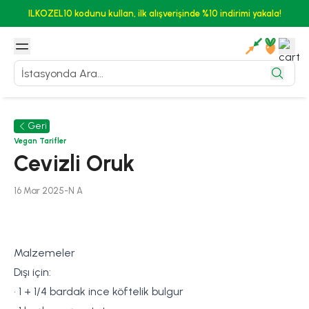
ILKOZEL10 kodunu kullan, ilk alışverişinde %10 indirimi yakala!
Geri
Vegan Tarifler
Cevizli Oruk
16 Mar 2025
-
N
A
Malzemeler
Dışı için:
• 1 + 1/4 bardak ince köftelik bulgur