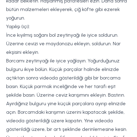
kadar bekletin. Haşlanmış patatesleri ezin. Daha sonra
bütün malzemeleri ekleyerek, çiğ köfte gibi ezerek
yoğurun.
Yapılışı (içi):
İnce kıyılmış soğanı bol zeytinyağı ile iyice soldurun.
Üzerine cevizi ve maydonozu ekleyin, soldurun. Nar
ekşisini ekleyin.
Borcamı zeytinyağı ile iyice yağlayın. Yoğurduğunuz
bulguru ikiye bölün. Küçük parçalar halinde elinizde
açtıktan sonra videoda gösterildiği gibi bir borcama
basın. Küçük parmak inceliğinde ve her tarafı eşit
şekilde basın. Üzerine ceviz karışımını ekleyin. Bastırın.
Ayırdığınız bulguru yine küçük parçalara ayırıp elinizde
açın. Borcamdaki karışımın üzerini kapatacak şekilde,
videoda gösterildiği üzere kapatın. Yine videoda
gösterildiği üzere, bir artı şeklinde derinlemesine kesin.