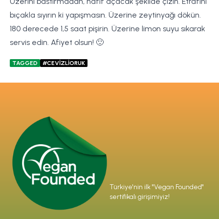
Üzerini bastırmadan, hafif açacak şekilde çizin. Etrafını
bıçakla sıyırın ki yapışmasın. Üzerine zeytinyağı dökün.
180 derecede 1,5 saat pişirin. Üzerine limon suyu sıkarak
servis edin. Afiyet olsun! 🙂
TAGGED
#CEVİZLİORUK
Türkiye'nin ilk "Vegan Founded"
sertifikalı girişimiyiz!