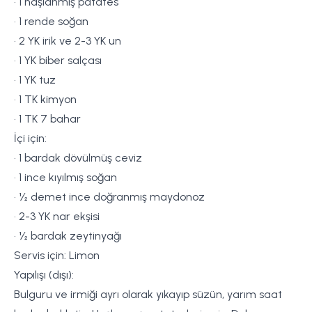
• 1 haşlanmış patates
• 1 rende soğan
• 2 YK irik ve 2-3 YK un
• 1 YK biber salçası
• 1 YK tuz
• 1 TK kimyon
• 1 TK 7 bahar
İçi için:
• 1 bardak dövülmüş ceviz
• 1 ince kıyılmış soğan
• ½ demet ince doğranmış maydonoz
• 2-3 YK nar ekşisi
• ½ bardak zeytinyağı
Servis için: Limon
Yapılışı (dışı):
Bulguru ve irmiği ayrı olarak yıkayıp süzün, yarım saat