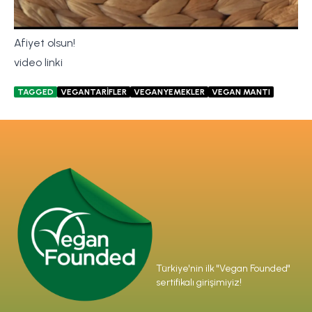
Afiyet olsun!
video linki
TAGGED
VEGANTARİFLER
VEGANYEMEKLER
VEGAN MANTI
Türkiye'nin ilk "Vegan Founded"
sertifikalı girişimiyiz!