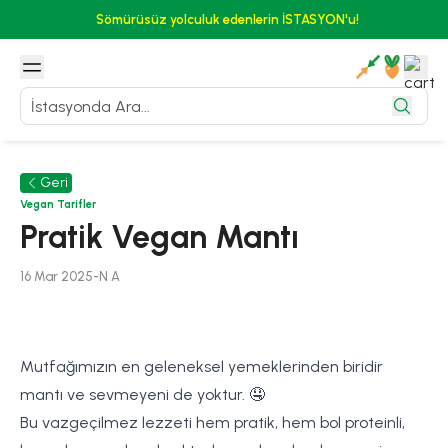
Sömürüsüz yolculuk edenlerin İSTASYON'u!
Geri
Vegan Tarifler
Pratik Vegan Mantı
16 Mar 2025
-
N
A
Mutfağımızın en geleneksel yemeklerinden biridir
mantı ve sevmeyeni de yoktur. 🤤
Bu vazgeçilmez lezzeti hem pratik, hem bol proteinli,