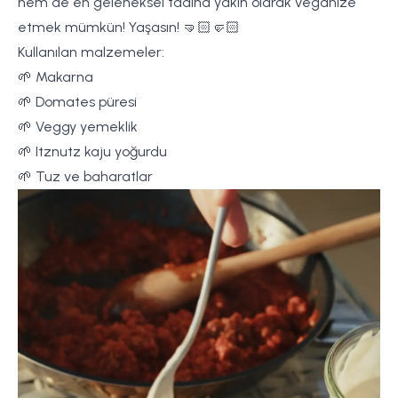
hem de en geleneksel tadına yakın olarak veganize
etmek mümkün! Yaşasın! 🤜🏻🤛🏻
Kullanılan malzemeler:
🌱 Makarna
🌱 Domates püresi
🌱 Veggy yemeklik
🌱 Itznutz kaju yoğurdu
🌱 Tuz ve baharatlar