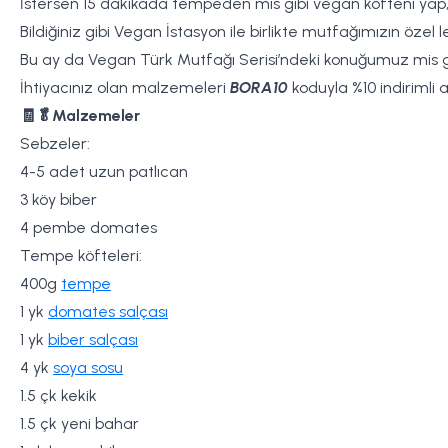
İstersen 15 dakikada tempeden mis gibi vegan köfteni yap, 
Bildiğiniz gibi Vegan İstasyon ile birlikte mutfağımızın özel l
Bu ay da Vegan Türk Mutfağı Serisi’ndeki konuğumuz mis gib
İhtiyacınız olan malzemeleri
BORA10
koduyla %10 indirimli a
🧾🥬Malzemeler
Sebzeler:
4-5 adet uzun patlıcan
3 köy biber
4 pembe domates
Tempe köfteleri:
400g
tempe
1 yk
domates salçası
1 yk
biber salçası
4 yk
soya sosu
1.5 çk kekik
1.5 çk yeni bahar