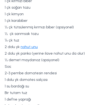
1 çk kırmızı biber
1 çk soğan tozu
1 çk kimyon
1 çk karabiber
½ çk tütsülenmiş kırmızı biber (opsiyonel)
½ çk sarımsak tozu
¼ çk tuz
2 dolu yk
nohut unu
2 dolu yk panko (yerine ilave nohut unu da olur)
½ demet maydanoz (opsiyonel)
Sos:
2-3 pembe domatesin rendesi
1 dolu yk domates salçası
1 su bardağı su
Bir tutam tuz
1 defne yaprağı