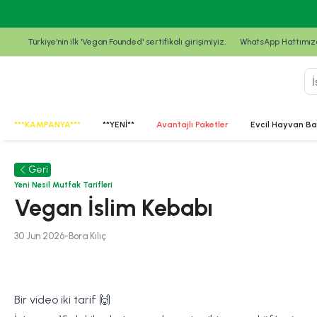
Türkiye'nin ilk 'Vegan Founded' sertifikalı girişimiyiz.
WhatsApp Hattımızda
***KAMPANYA***
**YENİ**
Avantajlı Paketler
Evcil Hayvan Ba
Geri
Yeni Nesil Mutfak Tarifleri
Vegan İslim Kebabı
30 Jun 2026
-
Bora
Kılıç
Bir video iki tarif 🙌