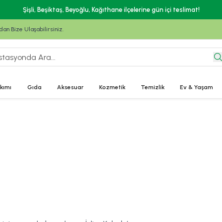
Şişli, Beşiktaş, Beyoğlu, Kağıthane ilçelerine gün içi teslimat!
n Bize Ulaşabilirsiniz.
kımı
Gıda
Aksesuar
Kozmetik
Temizlik
Ev & Yaşam