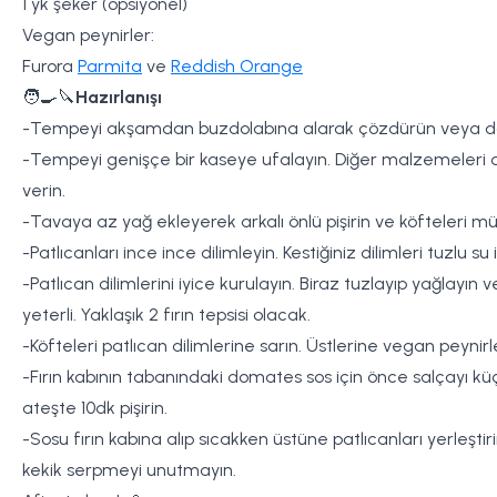
1 yk şeker (opsiyonel)
Vegan peynirler:
Furora
Parmita
ve
Reddish Orange
🧑‍🍳🔪
Hazırlanışı
-Tempeyi akşamdan buzdolabına alarak çözdürün veya donu
-Tempeyi genişçe bir kaseye ufalayın. Diğer malzemeleri de e
verin.
-Tavaya az yağ ekleyerek arkalı önlü pişirin ve köfteleri mü
-Patlıcanları ince ince dilimleyin. Kestiğiniz dilimleri tuzlu su
-Patlıcan dilimlerini iyice kurulayın. Biraz tuzlayıp yağla
yeterli. Yaklaşık 2 fırın tepsisi olacak.
-Köfteleri patlıcan dilimlerine sarın. Üstlerine vegan peynir
-Fırın kabının tabanındaki domates sos için önce salçayı k
ateşte 10dk pişirin.
-Sosu fırın kabına alıp sıcakken üstüne patlıcanları yerleş
kekik serpmeyi unutmayın.