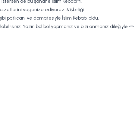
istersen de bu şahane İslim Kebabı’nı.
ezzetlerini veganize ediyoruz. #işbirliği
i patlıcanı ve domatesiyle İslim Kebabı oldu.
labilirsiniz. Yazın bol bol yapmanız ve bizi anmanız dileğiyle 🥕