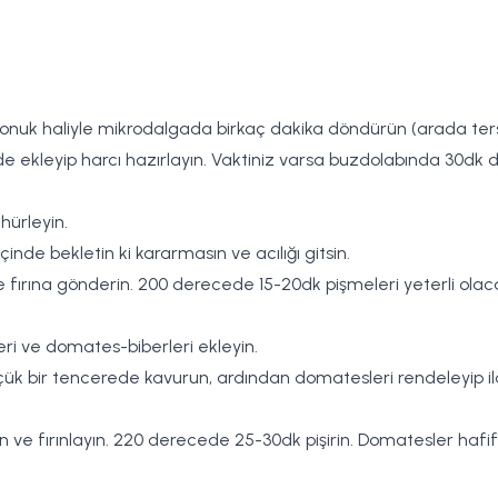
k haliyle mikrodalgada birkaç dakika döndürün (arada ters 
kleyip harcı hazırlayın. Vaktiniz varsa buzdolabında 30dk dinle
hürleyin.
 içinde bekletin ki kararmasın ve acılığı gitsin.
yın ve fırına gönderin. 200 derecede 15-20dk pişmeleri yeterli
leri ve domates-biberleri ekleyin.
üçük bir tencerede kavurun, ardından domatesleri rendeleyip il
tirin ve fırınlayın. 220 derecede 25-30dk pişirin. Domatesler h