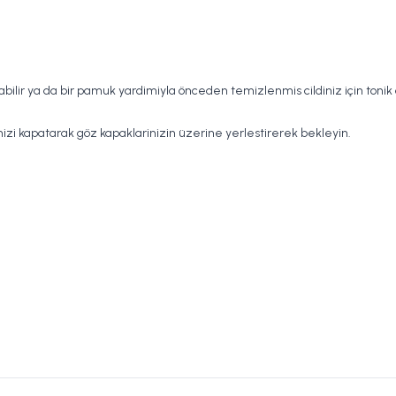
ir ya da bir pamuk yardimiyla önceden temizlenmis cildiniz için tonik ol
inizi kapatarak göz kapaklarinizin üzerine yerlestirerek bekleyin.