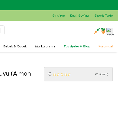
Giriş Yap
Kayıt Sayfası
Sipariş Takip
Bebek & Çocuk
Markalarımız
Tavsiyeler & Blog
Kurumsal
Suyu (Alman
0
(
0 Yorum
)