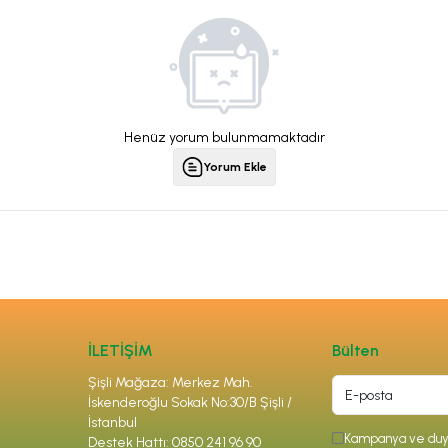
Henüz yorum bulunmamaktadır
Yorum Ekle
İLETİŞİM
Bülten
Şişli Mağaza: Merkez Mah.
İskenderoğlu Sokak No:30/B Şişli /
İstanbul
Kampanya ve duyu
Destek Hattı: 0850 241 96 90