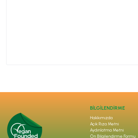
BİLGİLENDİRME
Hakkımızda
Açık Rıza Metni
Aydınlatma Metni
Ön Bilgilendirme Formu