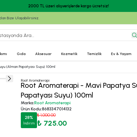
2000 TL üzeri alışverişlerde kargo ücretsiz!
n Bize Ulaşabilirsiniz.
kımı
Gıda
Aksesuar
Kozmetik
Temizlik
Ev & Yaşam
uyu (Alman Papatyası Suyu) 100ml
Root Aromaterapi
Root Aromaterapi - Mavi Papatya 
Papatyası Suyu) 100ml
Marka
:
Root Aromaterapi
Ürün Kodu
:
8683347014132
₺ 1,000.00
28
%
₺ 725.00
İndirim