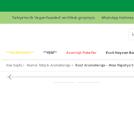
Türkiye'nin ilk 'Vegan Founded' sertifikalı girişimiyiz.
WhatsApp Hattımızda
***KAMPANYA***
**YENİ**
Avantajlı Paketler
Evcil Hayvan Ba
Ana Sayfa
Mum & Tütsü & Aromaterapi
Root Aromaterapi - Mavi Papatya S