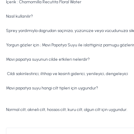
Içerik :
Chamomilla Recutita Floral Water
Nasil kullanilir?
Sprey yardimiyla dogrudan saçiniza, yüzünüze veya vücudunuza sikabil
Yorgun gözler için ; Mavi Papatya Suyu ile islattiginiz pamugu gözler
Mavi papatya suyunun cilde etkileri nelerdir?
C
ildi sakinlestirici, iltihap ve kasinti giderici, yenileyici, dengeleyici
Mavi papatya suyu hangi cilt tipleri için uygundur?
Normal cilt, akneli cilt, hassas cilt, kuru cilt, olgun cilt için uygundur.