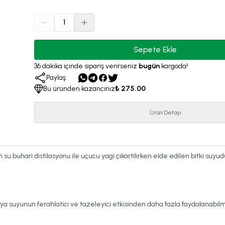
1
Sepete Ekle
36
dakika
içinde sipariş verirseniz
bugün
kargoda!
Paylaş
Bu üründen kazancınız
₺ 275.00
Ürün Detayı
in su buhari distilasyonu ile uçucu yagi çikartilirken elde edilen bitki suyud
ya suyunun ferahlatici ve tazeleyici etkisinden daha fazla faydalanabilm