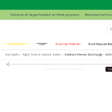
Türkiye'nin ilk 'Vegan Founded' sertifikalı girişimiyiz.
WhatsApp Hattımızda
***KAMPANYA***
**YENİ**
Avantajlı Paketler
Evcil Hayvan Ba
Ana Sayfa
Yağ & Sirke & Salça & Soslar
Sankara Intense Zeytinyağı – 250 
Tük