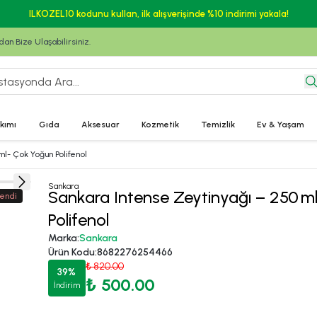
ILKOZEL10 kodunu kullan, ilk alışverişinde %10 indirimi yakala!
n Bize Ulaşabilirsiniz.
kımı
Gıda
Aksesuar
Kozmetik
Temizlik
Ev & Yaşam
ml- Çok Yoğun Polifenol
Sankara
Sankara Intense Zeytinyağı – 250 m
endi
Polifenol
Marka
:
Sankara
Ürün Kodu
:
8682276254466
₺ 820.00
39
%
₺ 500.00
İndirim