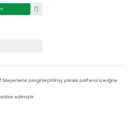
et
ileşenlerle zenginleştirilmiş yüksek polifenol içeriğine
rdize edilmiştir.