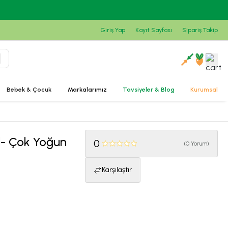
Giriş Yap
Kayıt Sayfası
Sipariş Takip
Bebek & Çocuk
Markalarımız
Tavsiyeler & Blog
Kurumsal
l- Çok Yoğun
0
(
0 Yorum
)
Karşılaştır