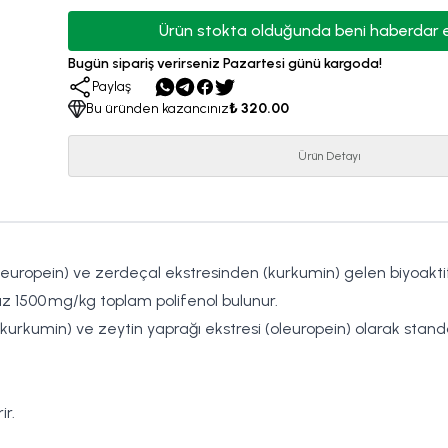
Ürün stokta olduğunda beni haberdar 
Bugün sipariş verirseniz Pazartesi günü kargoda!
Paylaş
Bu üründen kazancınız
₺ 320.00
Ürün Detayı
europein) ve zerdeçal ekstresinden (kurkumin) gelen biyoaktif b
 az 1500 mg/kg toplam polifenol bulunur
.
(kurkumin) ve zeytin yaprağı ekstresi (oleuropein) olarak standa
ir.